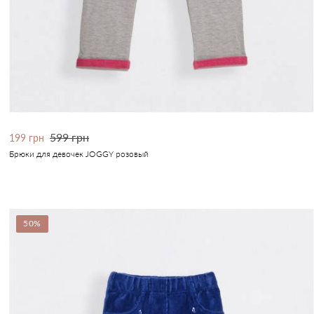
599 грн
199 грн
Брюки для девочек JOGGY розовый
50%