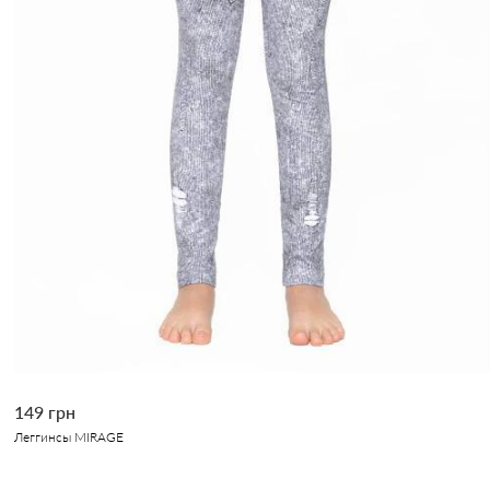
149 грн
Леггинсы MIRAGE