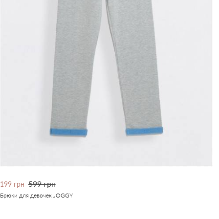
599 грн
199 грн
Брюки для девочек JOGGY