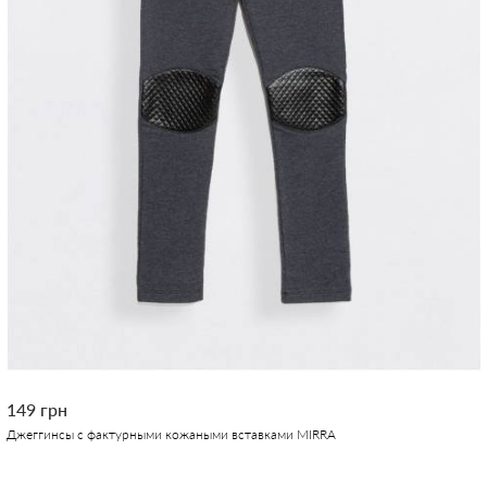
149 грн
Джеггинсы с фактурными кожаными вставками MIRRA