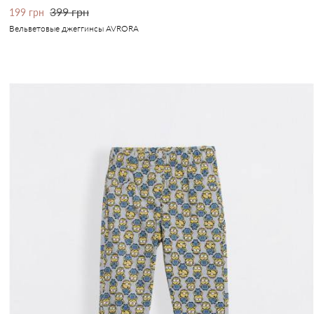
399 грн
199 грн
Вельветовые джеггинсы AVRORA