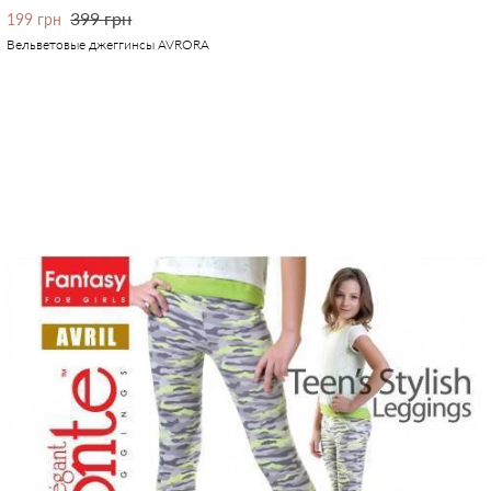
399 грн
199 грн
Вельветовые джеггинсы AVRORA