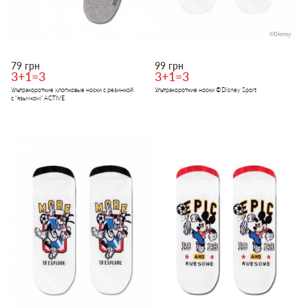
79 грн
99 грн
3+1=3
3+1=3
Ультракороткие хлопковые носки с резинкой
Ультракороткие носки ©Disney Sport
с "язычком" ACTIVE