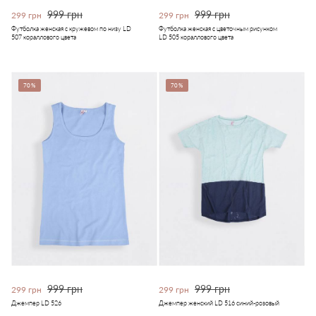
999 грн
999 грн
299 грн
299 грн
Футболка женская с кружевом по низу LD
Футболка женская с цветочным рисунком
507 кораллового цвета
LD 505 кораллового цвета
70%
70%
999 грн
999 грн
299 грн
299 грн
Джемпер LD 526
Джемпер женский LD 516 синий-розовый