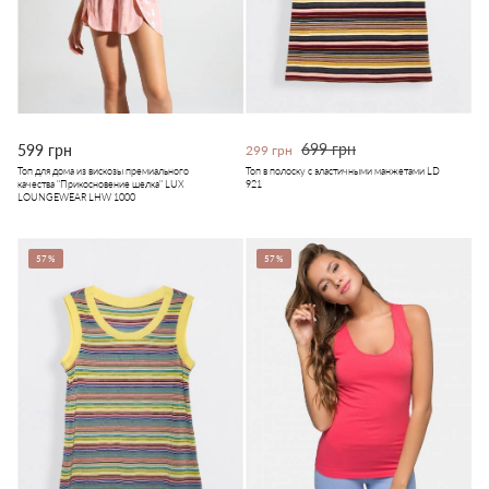
699 грн
599 грн
299 грн
Топ для дома из вискозы премиального
Топ в полоску с эластичными манжетами LD
качества "Прикосновение шелка" LUX
921
LOUNGEWEAR LHW 1000
57%
57%