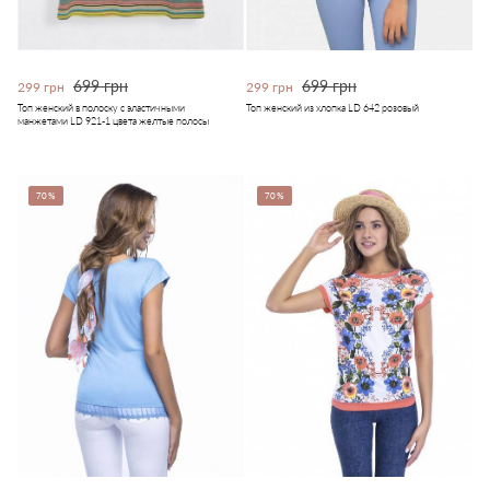
699 грн
699 грн
299 грн
299 грн
Топ женский в полоску с эластичными
Топ женский из хлопка LD 642 розовый
манжетами LD 921-1 цвета желтые полосы
70%
70%