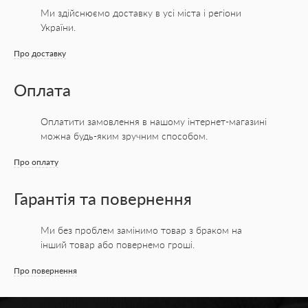
Ми здійснюємо доставку в усі міста
і регіони
елегантність і комфорт, стиль і
України.
функціональність. Для багатьох жінок це
ідеальний спосіб виглядати стильно,
Про доставку
одночасно захищаючи себе в міських умовах
Оплата
чи на прогулянці.
1. Захист від пилу та забруднень
Оплатити замовлення в нашому інтернет-магазині
можна будь-яким зручним способом.
Особливо в міських умовах, де кожен день
ми стикаємося з пилом, брудом, і навіть
Про оплату
забрудненнями повітря, пов'язки на обличчя
стають необхідним аксесуаром. Вони
Гарантія та повернення
створюють бар'єр, який захищає шкіру від
Ми без проблем замінимо товар з браком на
забруднень, що потрапляють на обличчя,
інший товар або повернемо гроші.
допомагаючи підтримувати його чистоту.
Про повернення
2. Неймовірна універсальність
Вибір пов'язок на обличчя настільки