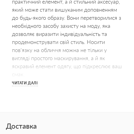
практичний елемент, а й стильний аксесуар,
який може стати вишуканим доповненням
до будь-якого образу. Вони перетворилися з
необхідного засобу захисту на моду, яка
дозволяє виразити індивідуальність та
продемонструвати свій стиль. Носити
пов'язку на обличчя можна не тільки у
вигляді простого маскирування, а й як
яскравий елемент одягу, що підкреслює ваш
смак.
ЧИТАТИ ДАЛІ
Практичність і стиль в
одному
Пов'язки для обличчя виконують не лише
функціональну роль, але й можуть стати
цікавою частиною вашого гардеробу. Вони
Доставка
допомагають створити образ, що поєднує