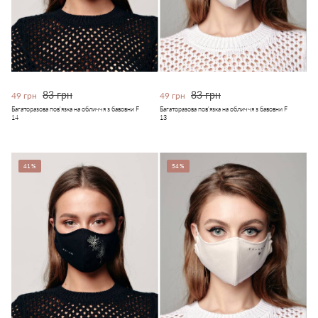
83 грн
83 грн
49 грн
49 грн
Багаторазова пов'язка на обличчя з бавовни F
Багаторазова пов'язка на обличчя з бавовни F
14
13
41%
54%