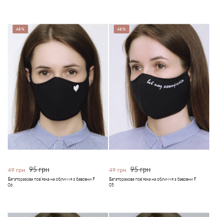
48%
48%
95 грн
95 грн
49 грн
49 грн
Багаторазова пов'язка на обличчя з бавовни F
Багаторазова пов'язка на обличчя з бавовни F
06
05