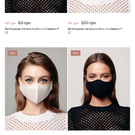
83 грн
107 грн
49 грн
49 грн
Багаторазова пов'язка на обличчя з бавовни F
Багаторазова пов'язка на обличчя з бавовни F
13
12
54%
54%