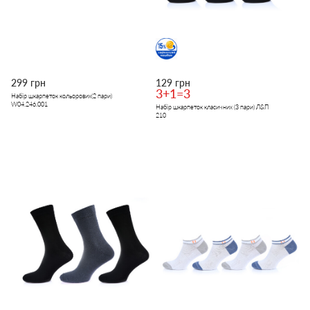
299 грн
129 грн
3+1=3
Набір шкарпеток кольорових(2 пари)
W04.246.001
Набір шкарпеток класичних (3 пари) Л&П
210