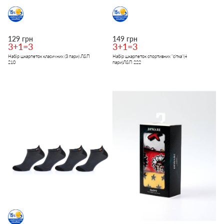
129 грн
149 грн
3+1=3
3+1=3
Набір шкарпеток класичних (3 пари) Л&П
Набір шкарпеток спортивних "сітка"(4
210
пари)Л&П 222