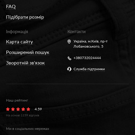
FAQ
Підібрати розмір
Інформація
Контакти
Карта сайту
Україна,
м.Київ, пр-т
Лобановського, 5
Розширений пошук
+380732024444
Зворотній зв'язок
Служба підтримки
Наш рейтинг
4.59
На основі
1159
відгуків
Ми в соціальних мережах