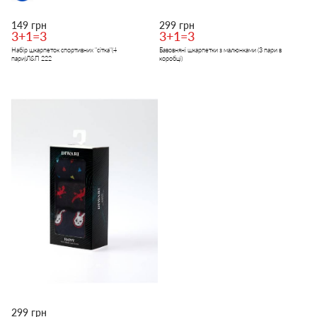
149 грн
299 грн
3+1=3
3+1=3
Набір шкарпеток спортивних "сітка"(4
Бавовняні шкарпетки з малюнками (3 пари в
пари)Л&П 222
коробці)
299 грн