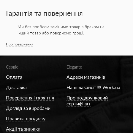
Гарантія та повернення
Ми без проблем замінимо товар з браком на
інший товар або повернемо гроші.
Про повернення
Сервіс
Elegante
Оплата
Адреси магазинів
Доставка
Наші вакансії
на
Work.ua
Повернення і гарантія
Про подарунковий
сертифікат
Догляд за виробами
Правила продажу
Акції та знижки