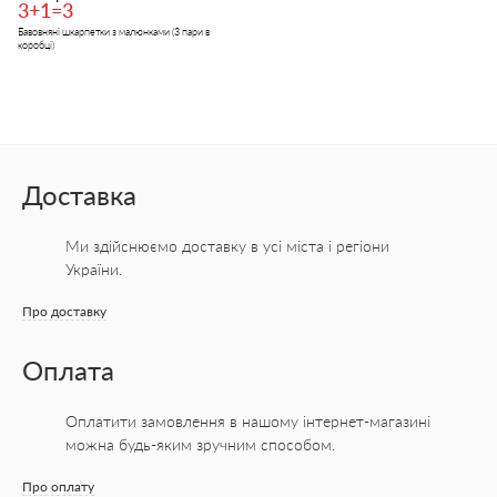
3+1=3
Бавовняні шкарпетки з малюнками (3 пари в
коробці)
Доставка
Ми здійснюємо доставку в усі міста
і регіони
України.
Про доставку
Оплата
Оплатити замовлення в нашому інтернет-магазині
можна будь-яким зручним способом.
Про оплату