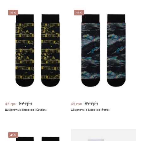
49%
49%
89 грн
89 грн
45 грн
45 грн
Шкарпетки з бавовною «Caution»
Шкарпетки з бавовною «Petrol»
49%