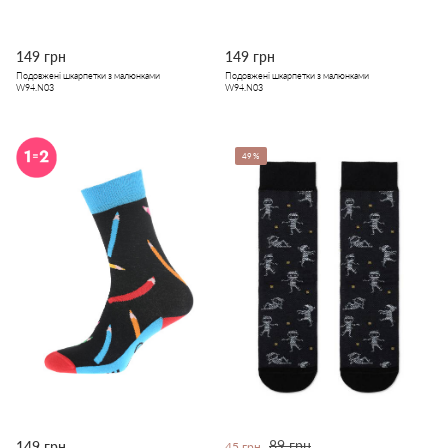
149 грн
149 грн
Подовжені шкарпетки з малюнками
Подовжені шкарпетки з малюнками
W94.N03
W94.N03
49%
89 грн
149 грн
45 грн