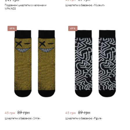
Подовжені шкарпетки з малюнками
Шкарпетки з бавовною «Museum»
W94.N03
49%
49%
89 грн
89 грн
45 грн
45 грн
Шкарпетки з бавовною «Smile»
Шкарпетки з бавовною «Figure»