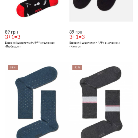
89 грн
89 грн
3+1=3
3+1=3
Бавовняні шкарпетки HAPPY з малюнком
Бавовняні шкарпетки HAPPY з малюнком
«Барбершоп»
«Кактуси»
51%
51%