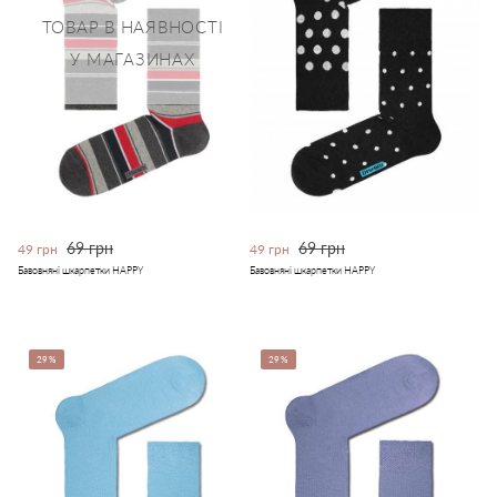
ТОВАР В НАЯВНОСТІ
У МАГАЗИНАХ
69 грн
69 грн
49 грн
49 грн
Бавовняні шкарпетки HAPPY
Бавовняні шкарпетки HAPPY
29%
29%