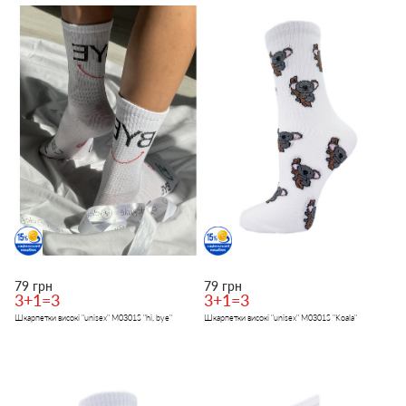
79 грн
79 грн
3+1=3
3+1=3
Шкарпетки високі "unisex" M0301S "hi, bye"
Шкарпетки високі "unisex" M0301S "Koala"