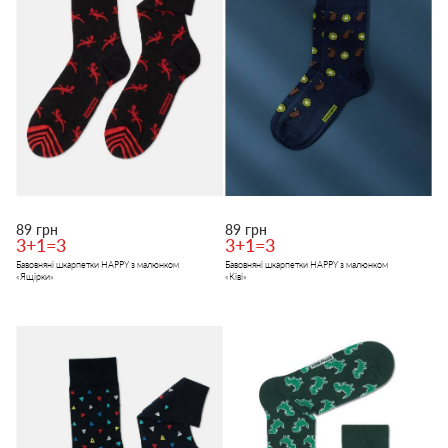
89 грн
89 грн
3+1=3
3+1=3
Бавовняні шкарпетки HAPPY з малюнком
Бавовняні шкарпетки HAPPY з малюнком
«Ящірки»
«Ківі»