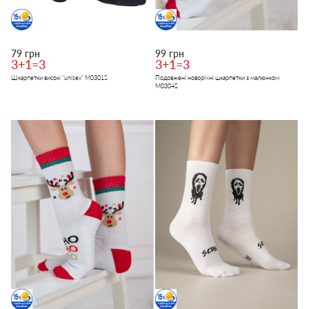
79 грн
99 грн
3+1=3
3+1=3
Шкарпетки високі "unisex" M0301S
Подовжені новорічні шкарпетки з малюнком
M0304S