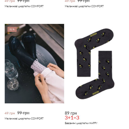
99 грн
99 грн
49 грн
49 грн
Меланжеві шкарпетки COMFORT
Меланжеві шкарпетки COMFORT
51%
99 грн
89 грн
49 грн
3+1=3
Меланжеві шкарпетки COMFORT
Бавовняні шкарпетки HAPPY