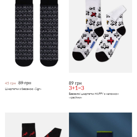
89 грн
89 грн
45 грн
3+1=3
Шкарпетки з бавовною «Sign»
Бавовняні шкарпетки HAPPY з малюнком
«хрестики»