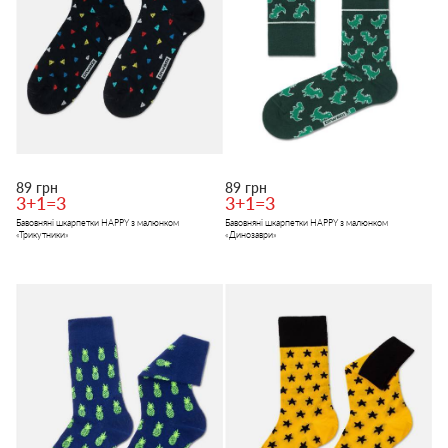
89 грн
89 грн
3+1=3
3+1=3
Бавовняні шкарпетки HAPPY з малюнком
Бавовняні шкарпетки HAPPY з малюнком
«Трикутники»
«Динозаври»