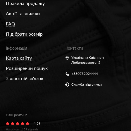
Правила продажу
Акції та знижки
FAQ
Підібрати розмір
Інформація
Контакти
Карта сайту
Україна,
м.Київ, пр-т
Лобановського, 5
Розширений пошук
+380732024444
Зворотній зв'язок
Служба підтримки
Наш рейтинг
4.59
На основі
1159
відгуків