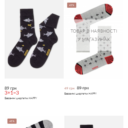
45%
ТОВАР В НАЯВНОСТІ
У МАГАЗИНАХ
89 грн
89 грн
49 грн
3+1=3
Бавовняні шкарпетки HAPPY
Бавовняні шкарпетки HAPPY
45%