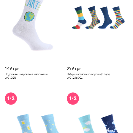
149 грн
299 грн
Подовжені шкарпетки з малюнками
Набір шкарпеток кольорових(2 пари)
W04.02N
W04.246.001