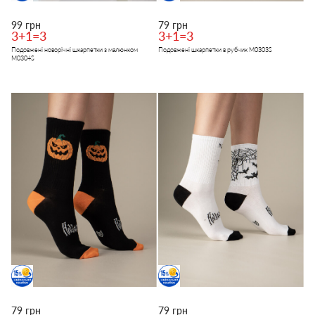
99 грн
79 грн
3+1=3
3+1=3
Подовжені новорічні шкарпетки з малюнком
Подовжені шкарпетки в рубчик M0303S
M0304S
79 грн
79 грн