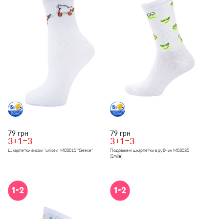
79 грн
79 грн
3+1=3
3+1=3
Шкарпетки високі "unisex" M0301S "Geese"
Подовжені шкарпетки в рубчик M0303S
(Smile)