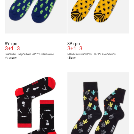
89 грн
89 грн
3+1=3
3+1=3
Бавовняні шкарпетки HAPPY з малюнком
Бавовняні шкарпетки HAPPY з малюнком
«Ананаси»
«Зірки»