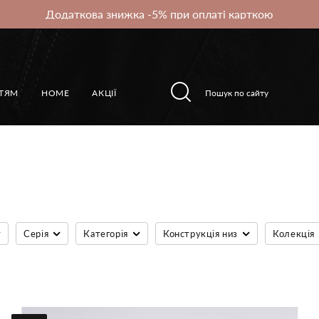
Додаткова знижка -5% при оплаті карткою
ІТЯМ
HOME
АКЦІЇ
Серія
Категорія
Конструкція низ
Колекція