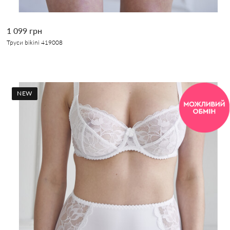
1 099 грн
Труси bikini 419008
NEW