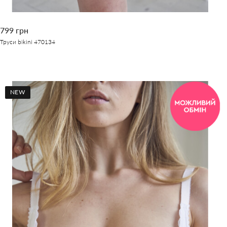
799 грн
Труси bikini 470134
NEW