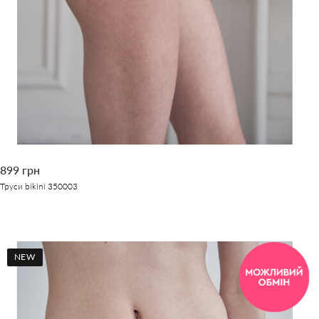
899 грн
Труси bikini 350003
NEW