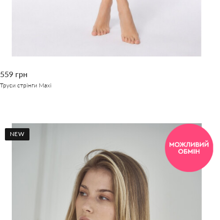
559 грн
Труси стрінги Maxi
NEW