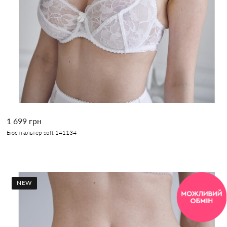
1 699 грн
Бюстгальтер soft 141134
NEW