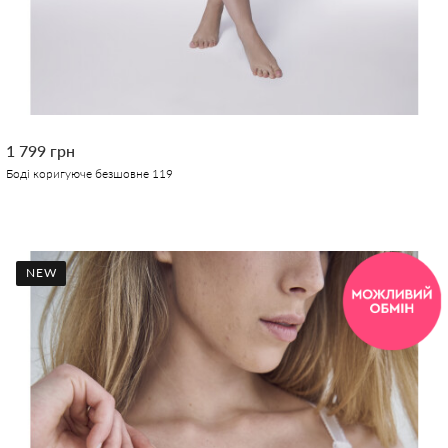
1 799 грн
Боді коригуюче безшовне 119
NEW