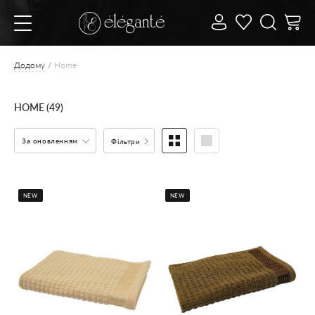
Додому
Home
HOME (49)
За оновленням
Фільтри
NEW
NEW