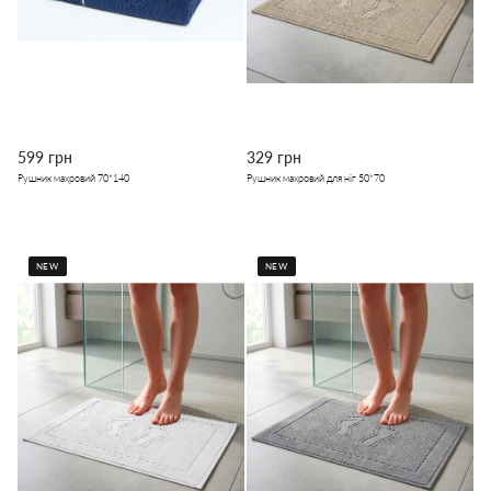
599 грн
329 грн
Рушник махровий 70*140
Рушник махровий для ніг 50*70
NEW
NEW