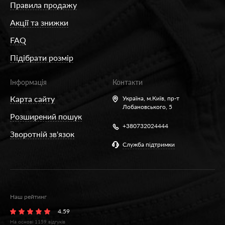
Правила продажу
Акції та знижки
FAQ
Підібрати розмір
Інформація
Контакти
Карта сайту
Україна,
м.Київ, пр-т
Лобановського, 5
Розширений пошук
+380732024444
Зворотній зв'язок
Служба підтримки
Наш рейтинг
4.59
На основі
1159
відгуків