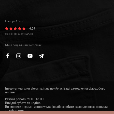
утягування. Під час щоденного
використання її інтенсивність має бути
низькою, щоб тіло не напружувалося.
Наш рейтинг
Коли хочеться створити ідеальний образ в
4.59
якийсь особливий день, можна купувати
На основі
1159
відгуків
колготки з високим ступенем утягування.
Ми в соціальних мережах
Також під час вибору потрібно дивитися на
тип корекції.
Ось його різновиди.
Silhouette – коригуються всі зони, що
Інтернет-магазин elegante.in.ua приймає Ваші замовлення цілодобово
актуально за наявності зайвої ваги.
on-line.
Режим роботи 9:00 - 18:00.
Вихідні субота та неділя.
Ви можете отримати консультацію або зробити замовлення за нашими
Push UP – підкреслюються сідниці.
телефонами: