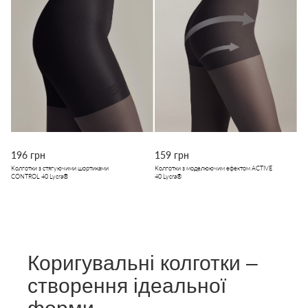
196 грн
159 грн
Колготки з стягуючими шортиками
Колготки з моделюючим ефектом ACTIVE
CONTROL 40 Lycra®
40 Lycra®
Коригувальні колготки –
створення ідеальної