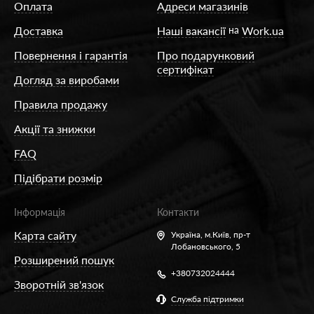
свою форму. Саме еластан забезпечує
Оплата
Адреси магазинів
коригувальний ефект. У деяких моделях
Доставка
Наші вакансії
на
Work.ua
верхня частина виконується з лайкри з
Повернення і гарантія
Про подарунковий
подвійним обкручуванням. Це дає змогу
сертифікат
досягати хорошого ступеня утягування.
Догляд за виробами
Правила продажу
Щоб шви колготок не впивалися в тіло, в
Акції та знижки
таких виробах їх роблять плоскими. Ціна
моделей залежить від щільності матеріалу,
FAQ
наявності додаткових нюансів.
Підібрати розмір
Які коригувальні колготки купити
Інформація
Контакти
для підтяжки фігури
Карта сайту
Україна,
м.Київ, пр-т
Якщо є потреба хоча б іноді трохи
Лобановського, 5
змінювати фігуру, у гардеробі слід мати
Розширений пошук
+380732024444
колготки з коригувальним ефектом. Під час
Зворотній зв'язок
вибору слід звертати увагу на ступінь
Служба підтримки