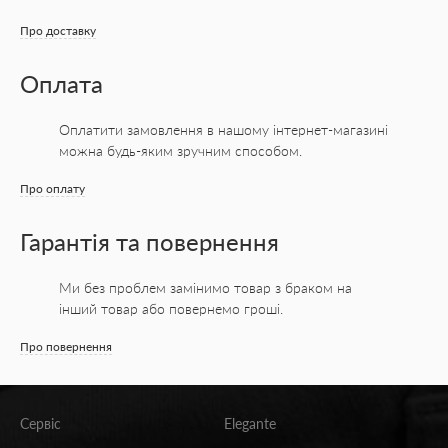
шортиках – 80 ден. Завдяки цьому верхня
частина впливає на живіт і сідниці, роблячи
Про доставку
їх більш витонченими.
Оплата
Коригувальні колготки виробляються з
поєднання двох матеріалів.
Оплатити замовлення в нашому інтернет-магазині
можна будь-яким зручним способом.
Про оплату
Поліамід. Складає більшу частину,
забезпечує виробу міцність, зносостійкість.
Гарантія та повернення
У нього гладка блискуча текстура, тому
колготки приємні на дотик і мають
Ми без проблем замінимо товар з браком на
інший товар або повернемо гроші.
привабливий вигляд.
Про повернення
Еластан (лайкра). Завдяки йому вироби
розтягуються, але при цьому зберігають
Сервіс
Elegante