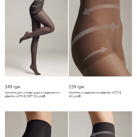
149 грн
159 грн
Колготки для чутливої шкіри з моделюючим
Колготки з моделюючим ефектом ACTIVE
ефектом ACTIVE SOFT 20 Lycra®
40 Lycra®