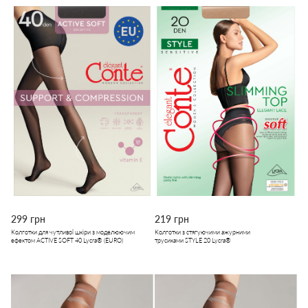
299 грн
219 грн
Колготки для чутливої шкіри з моделюючим
Колготки з стягуючими ажурними
ефектом ACTIVE SOFT 40 Lycra® (EURO)
трусиками STYLE 20 Lycra®