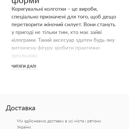
форми
Коригувальні колготки – це вироби,
спеціально призначені для того, щоб дещо
перетворити жіночий силует. Вони стануть
у пригоді не тільки тим, хто має зайві
кілограми. Такий аксесуар здатен будь-яку
витончену фігуру зробити практично
ідеальною.
ЧИТАТИ ДАЛІ
Колготки коригувальні купити –
види, ціна
Щоб колготки набули коригувального
ефекту, виробники до звичайних моделей
додають більш ущільнений верх. Він може
Доставка
бути зроблений у вигляді стягувальних
трусиків або шортиків. Наприклад,
Ми здійснюємо доставку в усі міста
і регіони
щільність на ніжках робиться 15 ден, а на
України.