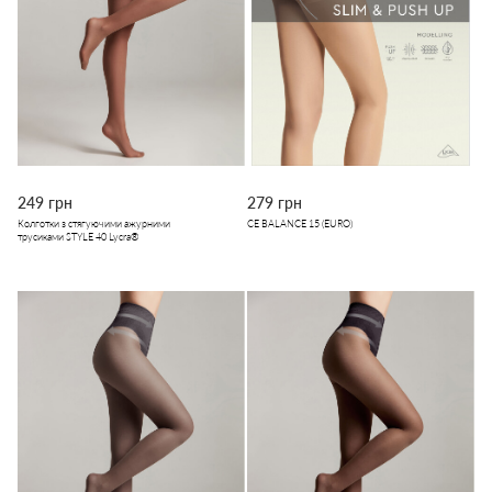
249 грн
279 грн
Колготки з стягуючими ажурними
CE BALANCE 15 (EURO)
трусиками STYLE 40 Lycra®