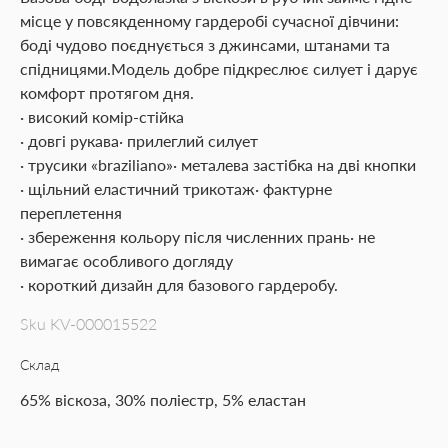
місце у повсякденному гардеробі сучасної дівчини:
боді чудово поєднується з джинсами, штанами та
спідницями.Модель добре підкреслює силует і дарує
комфорт протягом дня.
· високий комір-стійка
· довгі рукава· прилеглий силует
· трусики «braziliano»· металева застібка на дві кнопки
· щільний еластичний трикотаж· фактурне
переплетення
· збереження кольору після численних прань· не
вимагає особливого догляду
· короткий дизайн для базового гардеробу.
Sku
KV-000015522
Склад
65% віскоза, 30% поліестр, 5% еластан