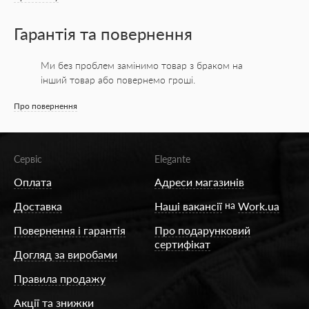
Гарантія та повернення
Ми без проблем замінимо товар з браком на
інший товар або повернемо гроші.
Про повернення
Сервіс
Elegante
Оплата
Адреси магазинів
Доставка
Наші вакансії
на
Work.ua
Повернення і гарантія
Про подарунковий
сертифікат
Догляд за виробами
Правила продажу
Акції та знижки