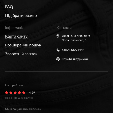
FAQ
Підібрати розмір
Інформація
Контакти
Карта сайту
Україна,
м.Київ, пр-т
Лобановського, 5
Розширений пошук
+380732024444
Зворотній зв'язок
Служба підтримки
Наш рейтинг
4.59
На основі
1159
відгуків
Ми в соціальних мережах