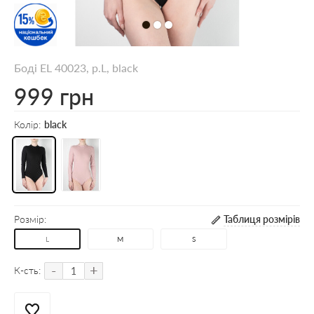
Боді EL 40023, р.L, black
999 грн
Колір:
black
Розмір:
Таблиця розмірів
L
M
S
-
+
К-сть: