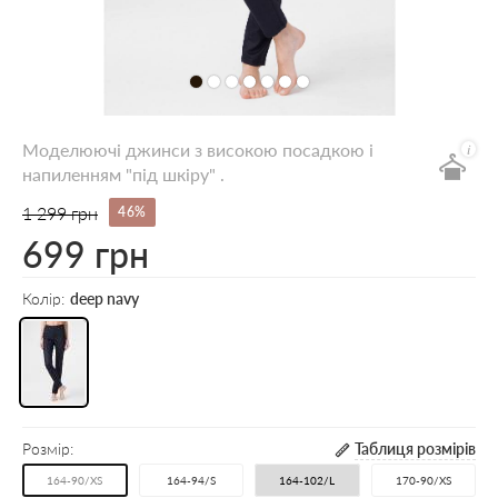
Моделюючі джинси з високою посадкою і
напиленням "під шкіру" .
1 299 грн
46%
699 грн
Колір:
deep navy
Розмір:
Таблиця розмірів
164-90/XS
164-94/S
164-102/L
170-90/XS