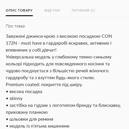
ОПИС ТОВАРУ
ВІДГУКИ
ПИТАННЯ (1)
Про товар
Завужені джинси крою з високою посадкою CON
172N - must have в гардеробі яскравих, активних і
впевнених у собі дівчат!
Універсальна модель у глибокому темно-синьому
кольорі підходить для повсякденного носіння та
чудово поєднується з більшістю речей жіночого
гардеробу та з взуттям будь-якого стилю.
Premium coated: покриття під шкіру.
• висока посадка
• skinny
• застібка на гудзик з логотипом бренду та блискавку,
приховану планкою
• шльовки для ременя
• модель із п'ятьма кишенями