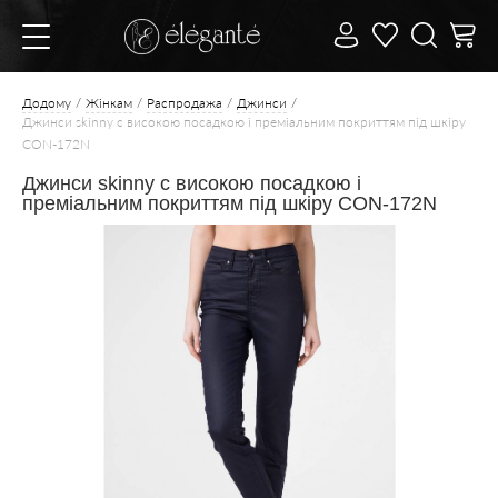
Додому
Жінкам
Распродажа
Джинси
Джинси skinny c високою посадкою і преміальним покриттям під шкіру
CON-172N
Джинси skinny c високою посадкою і
преміальним покриттям під шкіру CON-172N