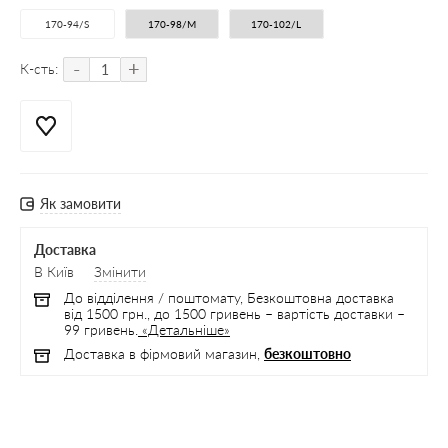
170-94/S
170-98/M
170-102/L
-
+
К-сть:
Як замовити
Доставка
В Київ
Змінити
До відділення / поштомату, Безкоштовна доставка
від 1500 грн., до 1500 гривень – вартість доставки –
99 гривень.
«Детальніше»
Доставка в фірмовий магазин,
безкоштовно