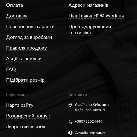
Оплата
Адреси магазинів
Доставка
Наші вакансії
на
Work.ua
Повернення і гарантія
Про подарунковий
сертифікат
Догляд за виробами
Правила продажу
Акції та знижки
FAQ
Підібрати розмір
Інформація
Контакти
Карта сайту
Україна,
м.Київ, пр-т
Лобановського, 5
Розширений пошук
+380732024444
Зворотній зв'язок
Служба підтримки