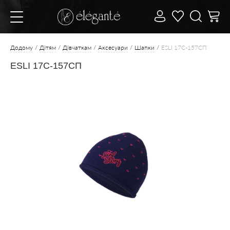
Додому
Дітям
Дівчаткам
Аксесуари
Шапки
ESLI 17С-157СП
ESLI 17С-157СП