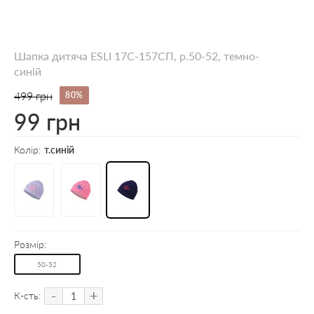
Шапка дитяча ESLI 17С-157СП, р.50-52, темно-
синій
499 грн
80%
99 грн
Колір:
т.синій
Розмір:
50-52
-
+
К-сть: