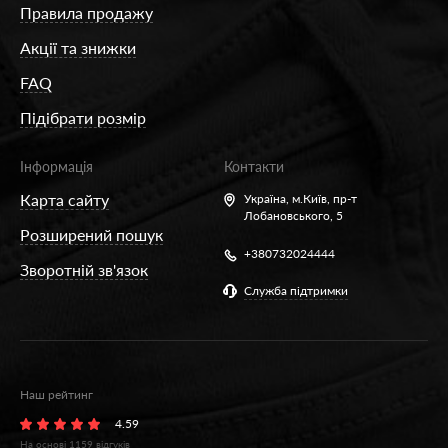
Правила продажу
Акції та знижки
FAQ
Підібрати розмір
Інформація
Контакти
Карта сайту
Україна,
м.Київ, пр-т
Лобановського, 5
Розширений пошук
+380732024444
Зворотній зв'язок
Служба підтримки
Наш рейтинг
4.59
На основі
1159
відгуків