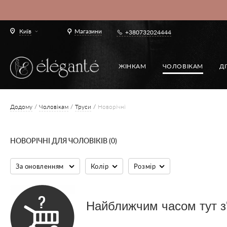
Київ
Магазини
+380732024444
ЖІНКАМ
ЧОЛОВІКАМ
Д
Додому
Чоловікам
Труси
Новорічні
НОВОРІЧНІ ДЛЯ ЧОЛОВІКІВ (0)
За оновленням
Колір
Розмір
Найближчим часом тут з'