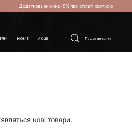
Додаткова знижка -5% при оплаті карткою
ІТЯМ
HOME
АКЦІЇ
являться нові товари.