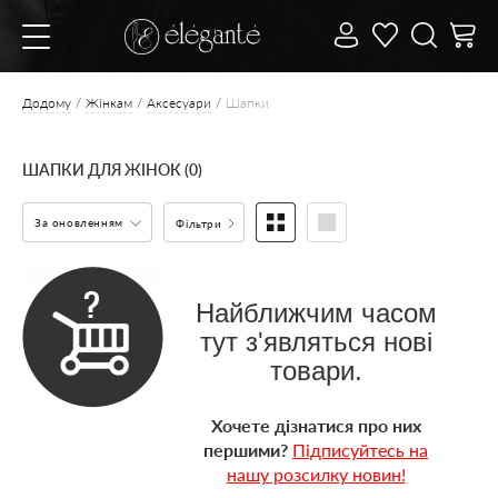
Додому
Жінкам
Аксесуари
Шапки
ШАПКИ ДЛЯ ЖІНОК (0)
За оновленням
Фільтри
Найближчим часом
тут з'являться нові
товари.
Хочете дізнатися про них
першими?
Підписуйтесь на
нашу розсилку новин!