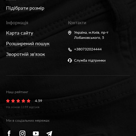
Підібрати розмір
Інформація
Контакти
Карта сайту
Україна,
м.Київ, пр-т
Лобановського, 5
Розширений пошук
+380732024444
Зворотній зв'язок
Служба підтримки
Наш рейтинг
4.59
На основі
1159
відгуків
Ми в соціальних мережах