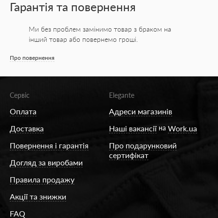
Гарантія та повернення
Ми без проблем замінимо товар з браком на
інший товар або повернемо гроші.
Про повернення
Сервіс
Elegante
Оплата
Адреси магазинів
Доставка
Наші вакансії
на
Work.ua
Повернення і гарантія
Про подарунковий
сертифікат
Догляд за виробами
Правила продажу
Акції та знижки
FAQ