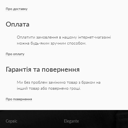
шортиках – 80 ден. Завдяки цьому верхня
частина впливає на живіт і сідниці, роблячи
Про доставку
їх більш витонченими.
Оплата
Коригувальні колготки виробляються з
поєднання двох матеріалів.
Оплатити замовлення в нашому інтернет-магазині
можна будь-яким зручним способом.
Про оплату
Поліамід. Складає більшу частину,
забезпечує виробу міцність, зносостійкість.
Гарантія та повернення
У нього гладка блискуча текстура, тому
колготки приємні на дотик і мають
Ми без проблем замінимо товар з браком на
інший товар або повернемо гроші.
привабливий вигляд.
Про повернення
Еластан (лайкра). Завдяки йому вироби
розтягуються, але при цьому зберігають
Сервіс
Elegante