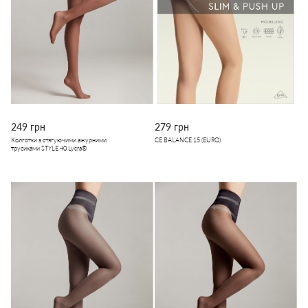
249 грн
279 грн
Колготки з стягуючими ажурними
CE BALANCE 15 (EURO)
трусиками STYLE 40 Lycra®