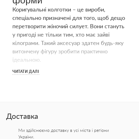
форми
Коригувальні колготки – це вироби,
спеціально призначені для того, щоб дещо
перетворити жіночий силует. Вони стануть
у пригоді не тільки тим, хто має зайві
кілограми. Такий аксесуар здатен будь-яку
витончену фігуру зробити практично
ідеальною.
ЧИТАТИ ДАЛІ
Колготки коригувальні купити –
види, ціна
Щоб колготки набули коригувального
ефекту, виробники до звичайних моделей
додають більш ущільнений верх. Він може
Доставка
бути зроблений у вигляді стягувальних
трусиків або шортиків. Наприклад,
Ми здійснюємо доставку в усі міста
і регіони
щільність на ніжках робиться 15 ден, а на
України.