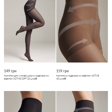
149 грн
159 грн
Колготки для чутливої шкіри з моделюючим
Колготки з моделюючим ефектом ACTIVE
ефектом ACTIVE SOFT 20 Lycra®
40 Lycra®