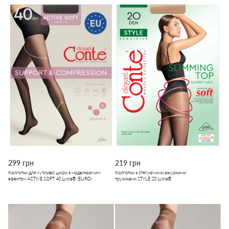
299 грн
219 грн
Колготки для чутливої шкіри з моделюючим
Колготки з стягуючими ажурними
ефектом ACTIVE SOFT 40 Lycra® (EURO)
трусиками STYLE 20 Lycra®