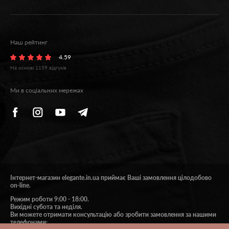
утягування. Під час щоденного
використання її інтенсивність має бути
низькою, щоб тіло не напружувалося.
Наш рейтинг
Коли хочеться створити ідеальний образ в
4.59
якийсь особливий день, можна купувати
На основі
1159
відгуків
колготки з високим ступенем утягування.
Ми в соціальних мережах
Також під час вибору потрібно дивитися на
тип корекції.
Ось його різновиди.
Silhouette – коригуються всі зони, що
Інтернет-магазин elegante.in.ua приймає Ваші замовлення цілодобово
актуально за наявності зайвої ваги.
on-line.
Режим роботи 9:00 - 18:00.
Вихідні субота та неділя.
Ви можете отримати консультацію або зробити замовлення за нашими
Push UP – підкреслюються сідниці.
телефонами: