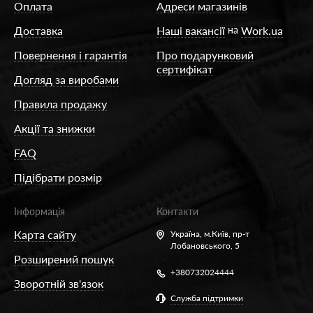
свою форму. Саме еластан забезпечує
Оплата
Адреси магазинів
коригувальний ефект. У деяких моделях
Доставка
Наші вакансії
на
Work.ua
верхня частина виконується з лайкри з
Повернення і гарантія
Про подарунковий
подвійним обкручуванням. Це дає змогу
сертифікат
досягати хорошого ступеня утягування.
Догляд за виробами
Правила продажу
Щоб шви колготок не впивалися в тіло, в
Акції та знижки
таких виробах їх роблять плоскими. Ціна
моделей залежить від щільності матеріалу,
FAQ
наявності додаткових нюансів.
Підібрати розмір
Які коригувальні колготки купити
Інформація
Контакти
для підтяжки фігури
Карта сайту
Україна,
м.Київ, пр-т
Якщо є потреба хоча б іноді трохи
Лобановського, 5
змінювати фігуру, у гардеробі слід мати
Розширений пошук
+380732024444
колготки з коригувальним ефектом. Під час
Зворотній зв'язок
вибору слід звертати увагу на ступінь
Служба підтримки