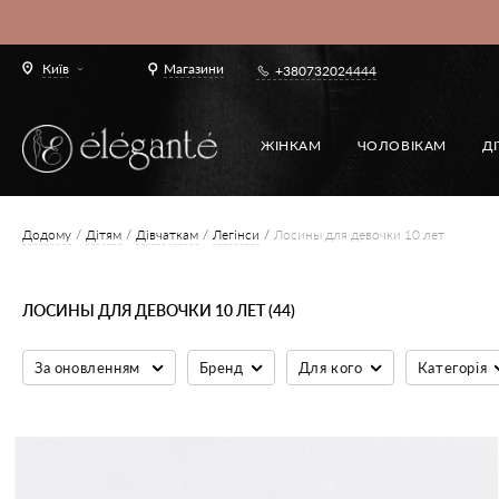
Київ
Магазини
+380732024444
ЖІНКАМ
ЧОЛОВІКАМ
Д
Додому
Дітям
Дівчаткам
Легінси
Лосины для девочки 10 лет
ЛОСИНЫ ДЛЯ ДЕВОЧКИ 10 ЛЕТ (44)
За оновленням
Бренд
Для кого
Категорія