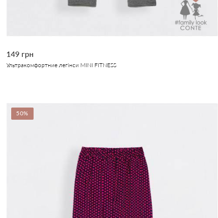
149 грн
Ультракомфортние легінси MINI FITNESS
50%