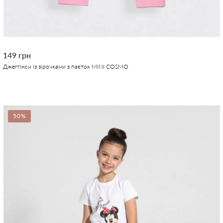
149 грн
Джеггінси із зірочками з паєток MINI COSMO
50%