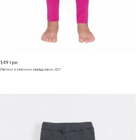
149 грн
Легінси з сяючими середчками JOY