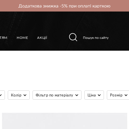
Додаткова знижка -5% при оплаті карткою
ІТЯМ
HOME
АКЦІЇ
Колір
Фільтр по матеріалу
Ціна
Розмір