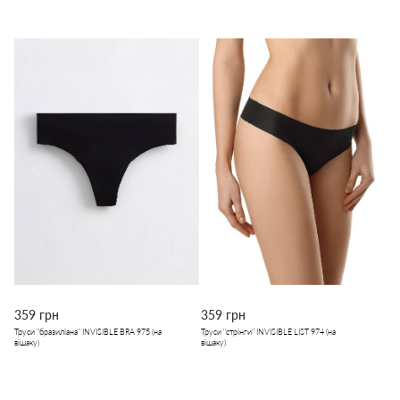
359 грн
359 грн
Труси "бразиліана" INVISIBLE BRA 975 (на
Труси "стрінги" INVISIBLE LIST 974 (на
вішаку)
вішаку)