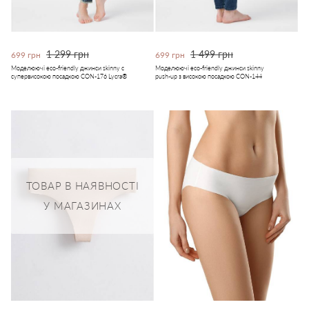
1 299 грн
1 499 грн
699 грн
699 грн
Моделюючі eco-friendly джинси skinny c
Моделюючі eco-friendly джинси skinny
супервисокою посадкою CON-176 Lycra®
push-up з високою посадкою CON-144
ТОВАР В НАЯВНОСТІ
У МАГАЗИНАХ