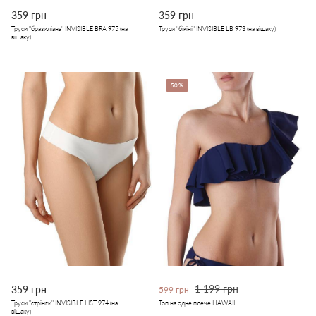
359 грн
359 грн
Труси "бразиліана" INVISIBLE BRA 975 (на
Труси "бікіні" INVISIBLE LB 973 (на вішаку)
вішаку)
50%
1 199 грн
359 грн
599 грн
Труси "стрінги" INVISIBLE LIST 974 (на
Топ на одне плече HAWAII
вішаку)