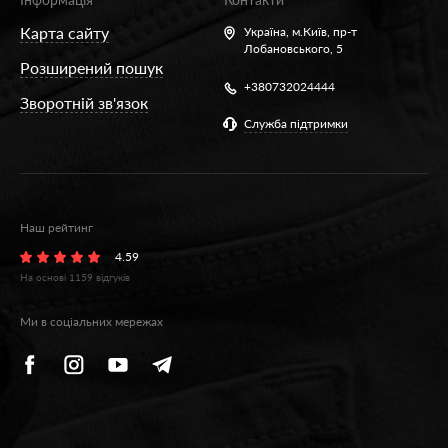
Карта сайту
Україна,
м.Київ, пр-т
Лобановського, 5
Розширений пошук
+380732024444
Зворотній зв'язок
Служба підтримки
Наш рейтинг
4.59
На основі
1159
відгуків
Ми в соціальних мережах