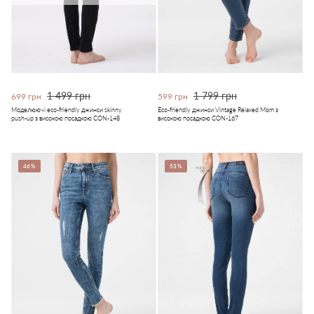
1 499 грн
1 799 грн
699 грн
599 грн
Моделюючі eco-friendly джинси skinny
Eco-friendly джинси Vintage Relaxed Mom з
push-up з високою посадкою CON-148
високою посадкою CON-167
46%
53%