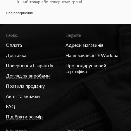
інший товар або повернемо гроші.
Про повернення
Сервіс
Elegante
Оплата
Адреси магазинів
Доставка
Наші вакансії
на
Work.ua
Повернення і гарантія
Про подарунковий
сертифікат
Догляд за виробами
Правила продажу
Акції та знижки
FAQ
Підібрати розмір
Інформація
Контакти