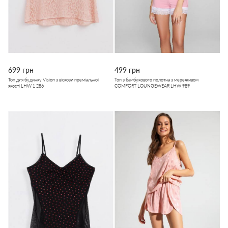
699 грн
499 грн
Топ для будинку Vision з віскози преміальної
Топ з бамбукового полотна з мереживом
якості LHW 1 286
COMFORT LOUNGEWEAR LHW 989