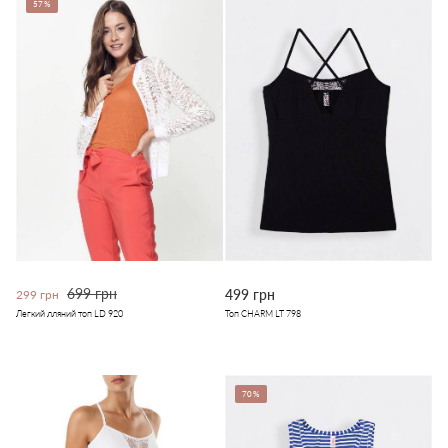
57%
699 грн
499 грн
299 грн
Легкий лляний топ LD 920
Топ CHARM LT 798
70%