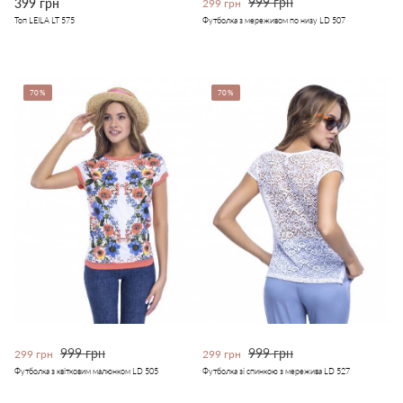
999 грн
399 грн
299 грн
Топ LEILA LT 575
Футболка з мереживом по низу LD 507
70%
70%
999 грн
999 грн
299 грн
299 грн
Футболка з квітковим малюнком LD 505
Футболка зі спинкою з мережива LD 527