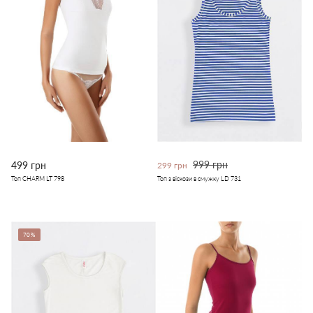
999 грн
499 грн
299 грн
Топ CHARM LT 798
Топ з віскози в смужку LD 731
70%