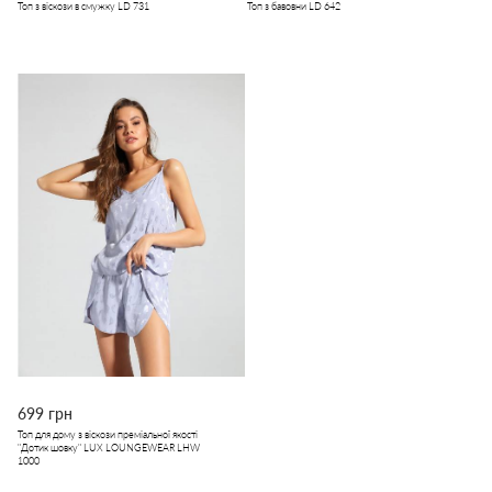
Топ з віскози в смужку LD 731
Топ з бавовни LD 642
699 грн
Топ для дому з віскози преміальної якості
"Дотик шовку" LUX LOUNGEWEAR LHW
1000