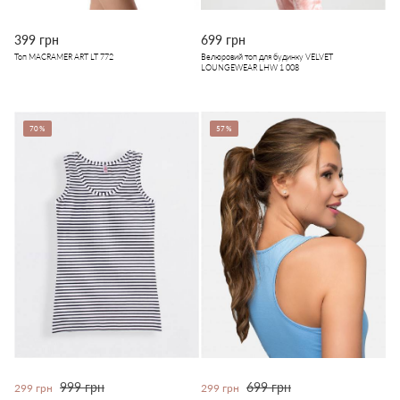
399 грн
699 грн
Топ MACRAMER ART LT 772
Велюровий топ для будинку VELVET
LOUNGEWEAR LHW 1 008
70%
57%
999 грн
699 грн
299 грн
299 грн