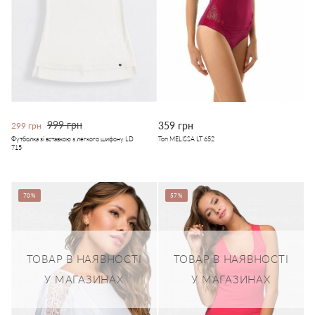
999 грн
359 грн
299 грн
Футболка зі вставкою з легкого шифону LD
Топ MELISSA LT 652
715
70%
57%
ТОВАР В НАЯВНОСТІ
ТОВАР В НАЯВНОСТІ
У МАГАЗИНАХ
У МАГАЗИНАХ