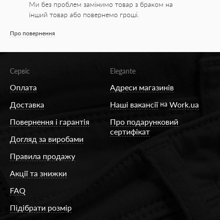
Ми без проблем замінимо товар з браком на
інший товар або повернемо гроші.
Про повернення
Сервіс
Elegante
Оплата
Адреси магазинів
Доставка
Наші вакансії
на
Work.ua
Повернення і гарантія
Про подарунковий
сертифікат
Догляд за виробами
Правила продажу
Акції та знижки
FAQ
Підібрати розмір