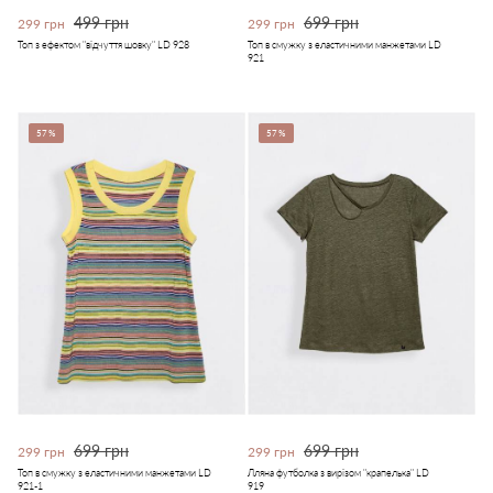
499 грн
699 грн
299 грн
299 грн
Топ з ефектом "відчуття шовку" LD 928
Топ в смужку з еластичними манжетами LD
921
57%
57%
699 грн
699 грн
299 грн
299 грн
Топ в смужку з еластичними манжетами LD
Лляна футболка з вирізом "крапелька" LD
921-1
919