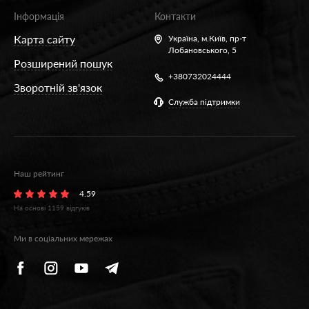
Інформація
Контакти
Карта сайту
Україна,
м.Київ, пр-т
Лобановського, 5
Розширений пошук
+380732024444
Зворотній зв'язок
Служба підтримки
Наш рейтинг
4.59
На основі
1159
відгуків
Ми в соціальних мережах