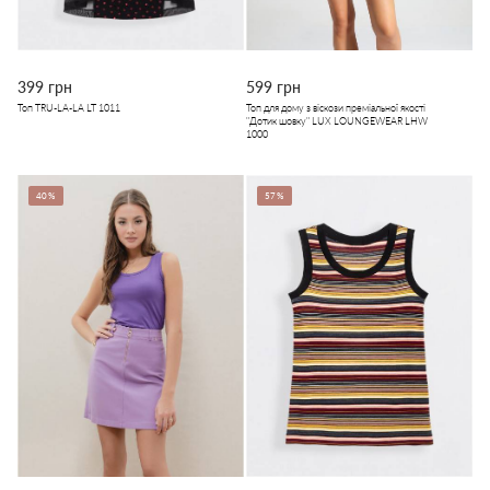
399 грн
599 грн
Топ TRU-LA-LA LT 1011
Топ для дому з віскози преміальної якості
"Дотик шовку" LUX LOUNGEWEAR LHW
1000
40%
57%