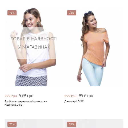
70%
70%
ТОВАР В НАЯВНОСТІ
У МАГАЗИНАХ
999 грн
999 грн
299 грн
299 грн
Футболка з мереживом і планкою на
Джемпер LD 511
ґудзиках LD 514
70%
70%