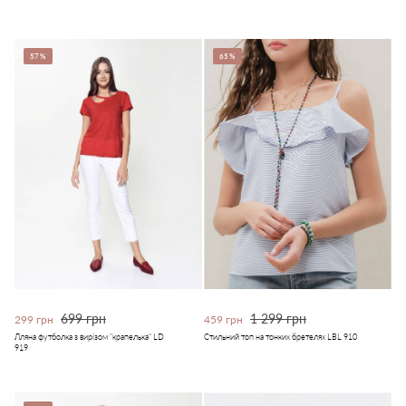
57%
65%
699 грн
1 299 грн
299 грн
459 грн
Лляна футболка з вирізом "крапелька" LD
Стильний топ на тонких бретелях LBL 910
919