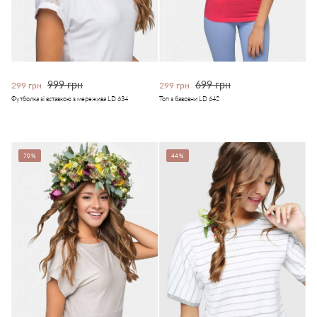
999 грн
699 грн
299 грн
299 грн
Футболка зі вставкою з мережива LD 634
Топ з бавовни LD 642
70%
44%