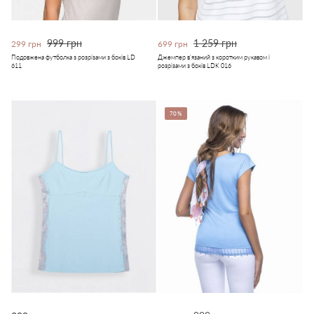
999 грн
1 259 грн
299 грн
699 грн
Подовжена футболка з розрізами з боків LD
Джемпер в'язаний з коротким рукавом і
611
розрізами з боків LDK 016
70%