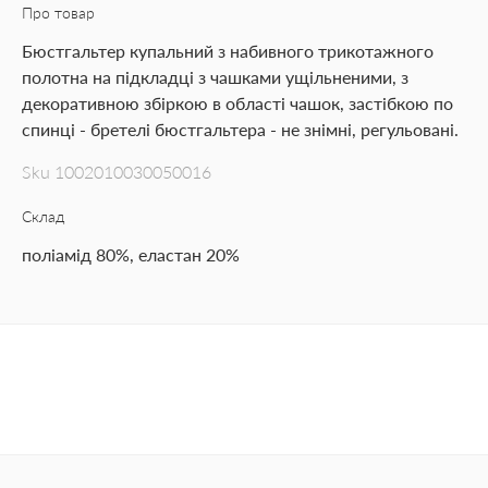
Про товар
Бюстгальтер купальний з набивного трикотажного
полотна на підкладці з чашками ущільненими, з
декоративною збіркою в області чашок, застібкою по
спинці - бретелі бюстгальтера - не знімні, регульовані.
Sku
1002010030050016
Склад
поліамід 80%, еластан 20%