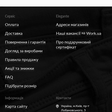
Сервіс
Elegante
Оплата
Адреси магазинів
Доставка
Наші вакансії
на
Work.ua
Повернення і гарантія
Про подарунковий
сертифікат
Догляд за виробами
Правила продажу
Акції та знижки
FAQ
Підібрати розмір
Інформація
Контакти
Карта сайту
Україна,
м.Київ, пр-т
Лобановського, 5