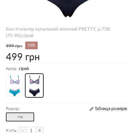
Бюстгальтер купальний жіночий PRETTY, р.75B
(75-90),сірий
999 грн
50%
499 грн
Колір:
сірий
Розмір:
Таблиця розмірів
75B
-
+
К-сть: