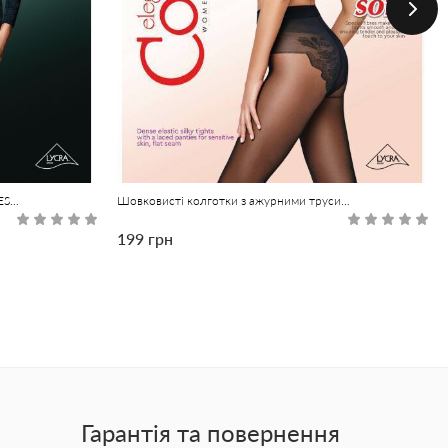
Колготки з ефектом "ніжний шовк" PRESTIGE 40 Lycra®
Шовковисті колготки з ажурними трусиками BIKINI 40 Lycra®
199 грн
Гарантія та повернення