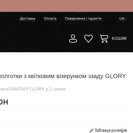
Доставка
Оплата
Повернення і гарантія
UA
КОШИК
 колготки з квітковим візерунком ззаду GLORY
ночі FANTASY GLORY, р.2, panna
рн
Таблиця розмірів