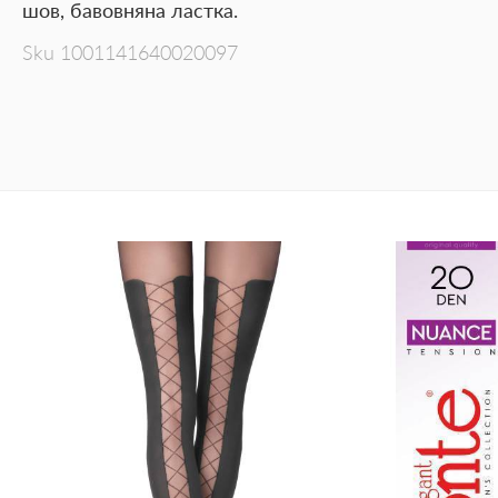
шов, бавовняна ластка.
Sku
1001141640020097