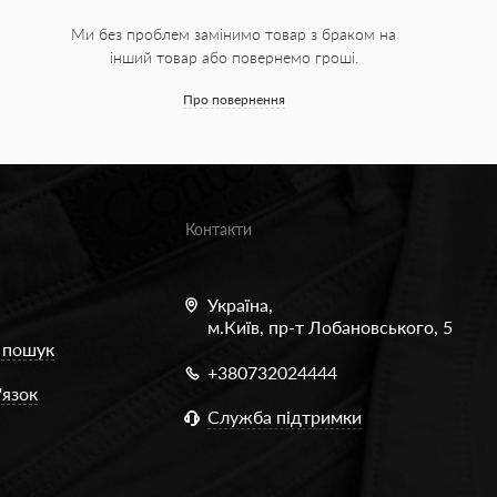
Ми без проблем замінимо товар з браком на
інший товар або повернемо гроші.
Про повернення
Контакти
Україна,
м.Київ, пр-т Лобановського, 5
 пошук
+380732024444
'язок
Служба підтримки