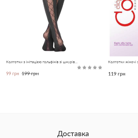
Колготки з імітацією гольфінів зі шнурівкою ззаду POEMA Lycra®
199 грн
119 грн
99 грн
Доставка