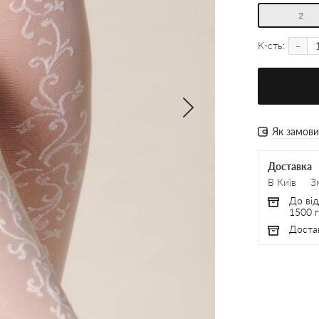
2
-
К-сть:
Як замов
Доставка
В Київ
З
До від
1500 г
Доста