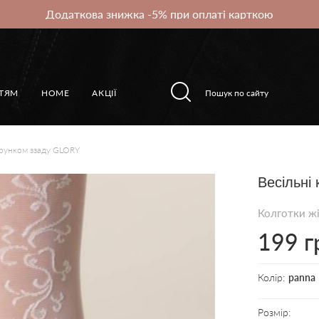
Додаткова знижка -5% при оплаті карткою
ІТЯМ
HOME
АКЦІЇ
зерунком ззаду GLORY
Весільні
Колготки жі
199 г
Колір:
panna
Розмір: