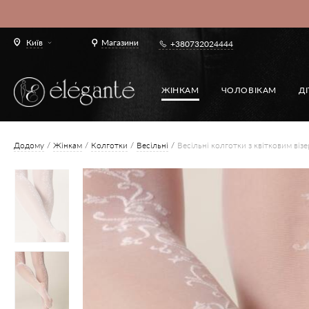
Київ
Магазини
+380732024444
ЖІНКАМ
ЧОЛОВІКАМ
Д
Додому
Жінкам
Колготки
Весільні
Весільні колготки з квітковим ві