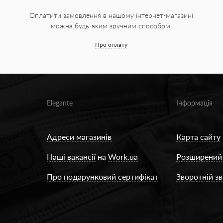
Оплатити замовлення в нашому інтернет-магазині
можна будь-яким зручним способом.
Про оплату
Elegante
Інформація
Адреси магазинів
Карта сайту
Наші вакансії
на
Work.ua
Розширений
Про подарунковий сертифікат
Зворотній зв