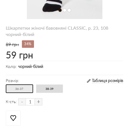
Шкарпетки жіночі бавовняні CLASSIC, р. 23, 108
чорний-білий
89 грн
34%
59 грн
Колір:
чорний-білий
Розмір:
Таблиця розмірів
36-37
38-39
-
+
К-сть: