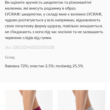
Ви оціните зручність шкарпеток та різноманітні
малюнки, які внесуть родзинку в образ.
LYCRA®: шкарпетки, у складі яких є волокно LYCRA®,
чудово розтягуються у всіх напрямках, відновлюють
свою початкову форму щоразу, повільно зношуються,
не з'їжджають з ноги під час носіння та не залишають
червоних слідів від гумки.
Sku
1001320430020353108
Склад
бавовна 72%; еластан 2,5%; поліамід 25,5%