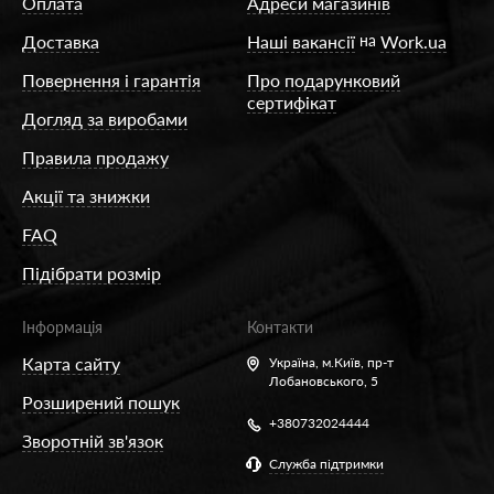
Оплата
Адреси магазинів
Доставка
Наші вакансії
на
Work.ua
Повернення і гарантія
Про подарунковий
сертифікат
Догляд за виробами
Правила продажу
Акції та знижки
FAQ
Підібрати розмір
Інформація
Контакти
Карта сайту
Україна,
м.Київ, пр-т
Лобановського, 5
Розширений пошук
+380732024444
Зворотній зв'язок
Служба підтримки