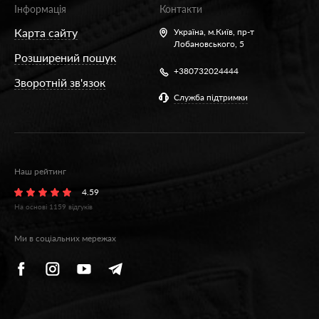
Інформація
Контакти
Карта сайту
Україна,
м.Київ, пр-т
Лобановського, 5
Розширений пошук
+380732024444
Зворотній зв'язок
Служба підтримки
Наш рейтинг
4.59
На основі
1159
відгуків
Ми в соціальних мережах