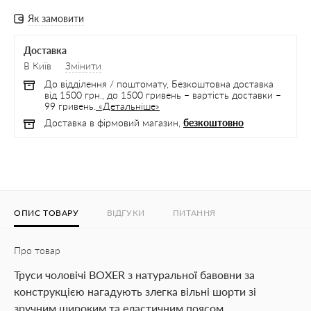
Як замовити
Доставка
В Київ
Змінити
До відділення / поштомату, Безкоштовна доставка
від 1500 грн., до 1500 гривень – вартість доставки –
99 гривень.
«Детальніше»
Доставка в фірмовий магазин,
безкоштовно
ОПИС ТОВАРУ
ВІДГУКИ
ПИТАННЯ
Про товар
Труси чоловічі BOXER з натуральної бавовни за
конструкцією нагадують злегка вільні шорти зі
зручним широким та еластичним поясом.