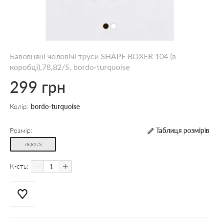
Бавовняні чоловічі труси SHAPE BOXER 104 (в
коробці),78,82/S, bordo-turquoise
299 грн
Колір:
bordo-turquoise
Розмір:
Таблиця розмірів
78,82/S
-
+
К-сть: