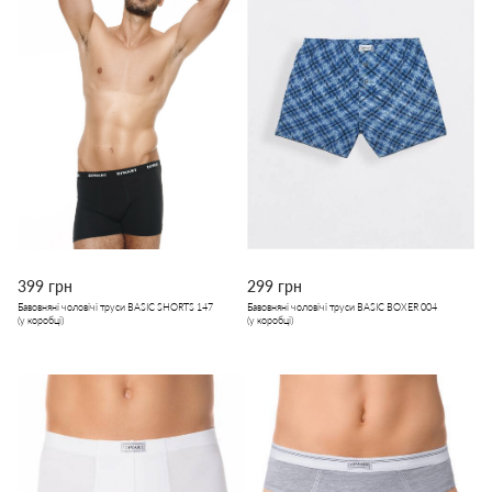
399 грн
299 грн
Бавовняні чоловічі труси BASIC SHORTS 147
Бавовняні чоловічі труси BASIC BOXER 004
(у коробці)
(у коробці)