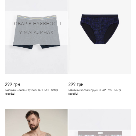
ТОВАР В НАЯВНОСТІ
У МАГАЗИНАХ
299 грн
299 грн
Бавовняні чоловічі труси SHAPE MSH 868 (в
Бавовняні чоловічі труси SHAPE MSL 867 (в
коробці)
коробці)