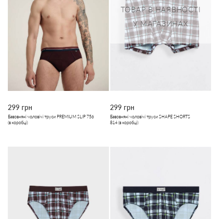
ТОВАР В НАЯВНОСТІ
У МАГАЗИНАХ
299 грн
299 грн
Бавовняні чоловічі труси PREMIUM SLIP 756
Бавовняні чоловічі труси SHAPE SHORTS
(в коробці)
814 (в коробці)