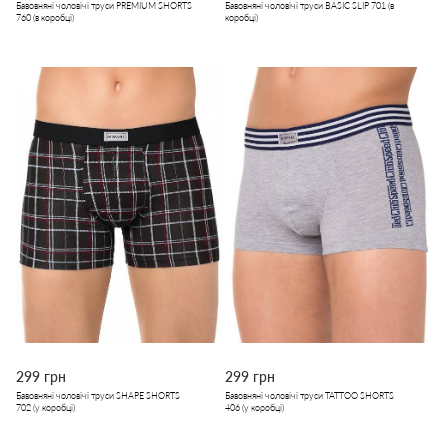
Бавовняні чоловічі труси PREMIUM SHORTS
Бавовняні чоловічі труси BASIC SLIP 701 (в
760 (в коробці)
коробці)
299 грн
299 грн
Бавовняні чоловічі труси SHAPE SHORTS
Бавовняні чоловічі труси TATTOO SHORTS
702 (у коробці)
406 (у коробці)