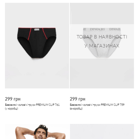
ТОВАР В НАЯВНОСТІ
У МАГАЗИНАХ
299 грн
299 грн
Бавовняні чоловічі труси PREMIUM SLIP 761
Бавовняні чоловічі труси PREMIUM SLIP 759
(у коробці)
(в коробці)