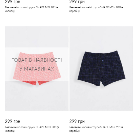
299 грн
299 грн
Бавовняні чоловічі труси SHAPE MSL 871 (в
Бавовняні чоловічі труси SHAPE MSH 870 (в
коробці)
коробці)
ТОВАР В НАЯВНОСТІ
У МАГАЗИНАХ
299 грн
299 грн
Бавовняні чоловічі труси SHAPE MBX 203 (в
Бавовняні чоловічі труси SHAPE MBX 201 (в
коробці)
коробці)