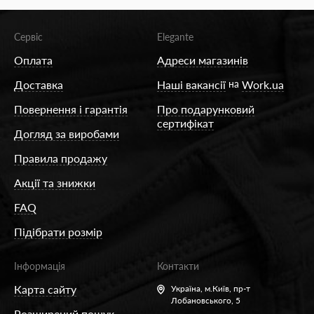
Сервіс
Elegante
Оплата
Адреси магазинів
Доставка
Наші вакансії
на
Work.ua
Повернення і гарантія
Про подарунковий
сертифікат
Догляд за виробами
Правила продажу
Акції та знижки
FAQ
Підібрати розмір
Інформація
Контакти
Карта сайту
Україна,
м.Київ, пр-т
Лобановського, 5
Розширений пошук