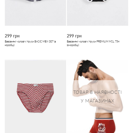
299 грн
299 грн
Бавовняні чоловічі труси BASIC MBX 007 (в
Бавовняні чоловічі труси PREMIUM MSL 754
коробці)
(в коробці)
ТОВАР В НАЯВНОСТІ
У МАГАЗИНАХ