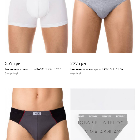
359 грн
299 грн
Бавовняні чоловічі труси BASIC SHORTS 127
Бавовняні чоловічі труси BASIC SLIP 017 (в
(в коробці)
коробці)
ТОВАР В НАЯВНОСТІ
У МАГАЗИНАХ