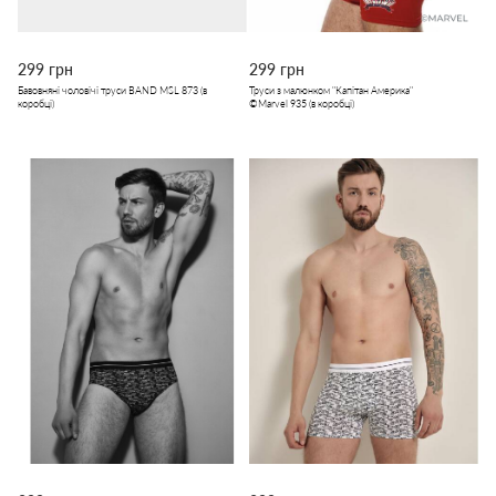
299 грн
299 грн
Бавовняні чоловічі труси BAND MSL 873 (в
Труси з малюнком "Капітан Америка"
коробці)
©Marvel 935 (в коробці)