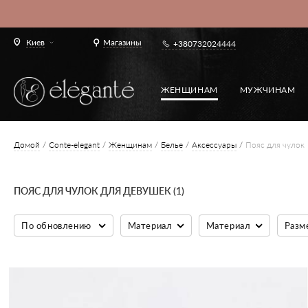
Киев
Магазины
+380732024444
ЖЕНЩИНАМ
МУЖЧИНАМ
Домой
Conte-elegant
Женщинам
Белье
Аксессуары
Пояс для чулок
ПОЯС ДЛЯ ЧУЛОК ДЛЯ ДЕВУШЕК (1)
По обновлению
Материал
Материал
Разм