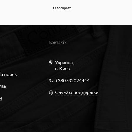
О возврате
Контакты
Украина,
г. Киев
й поиск
+380732024444
язь
Служба поддержки
ы