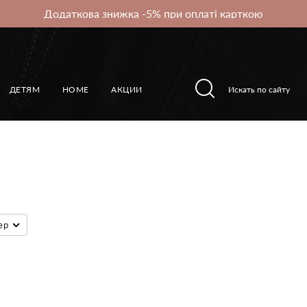
Додаткова знижка -5% при оплаті карткою
ДЕТЯМ
HOME
АКЦИИ
ер