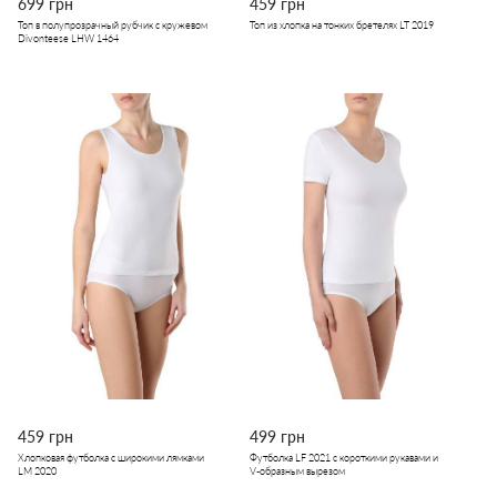
699 грн
459 грн
Топ в полупрозрачный рубчик с кружевом
Топ из хлопка на тонких бретелях LT 2019
Divonteese LHW 1464
459 грн
499 грн
Хлопковая футболка с широкими лямками
Футболка LF 2021 с короткими рукавами и
LM 2020
V-образным вырезом