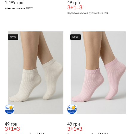
1 499 грн
49 грн
3+1=3
Женская пижама 70226
Короткие носки в рубчик L&R 124
NEW
NEW
49 грн
49 грн
3+1=3
3+1=3