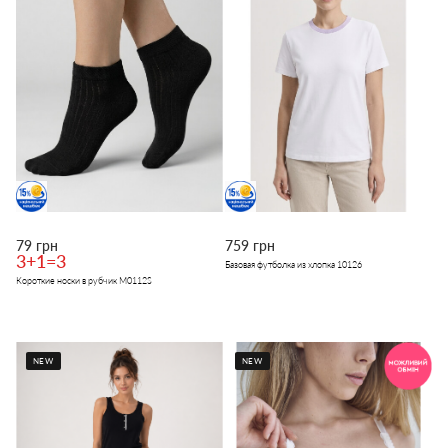
79 грн
759 грн
3+1=3
Базовая футболка из хлопка 10126
Короткие носки в рубчик M0112S
NEW
NEW