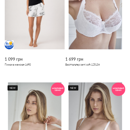
1 099 грн
1 699 грн
Пижама женская 1690
Бюстгальтер semi soft 125134
NEW
NEW