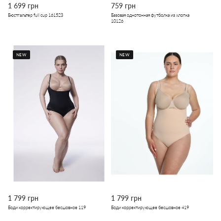
1 699 грн
759 грн
Бюстгальтер full cup 161523
Базовая однотонная футболка из хлопка
10126
NEW
NEW
1 799 грн
1 799 грн
Боди корректирующее бесшовное 119
Боди корректирующее бесшовное 419