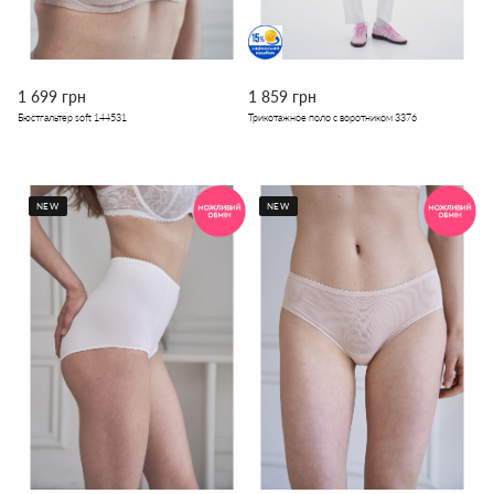
1 699 грн
1 859 грн
Бюстгальтер soft 144531
Трикотажное поло с воротником 3376
NEW
NEW