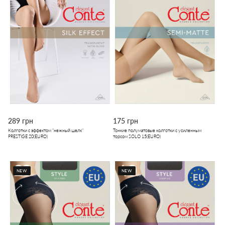
289 грн
175 грн
Колготки с эффектом "нежный шелк"
Тонкие полуматовые колготки с усиленным
PRESTIGE 20(EURO)
торсом SOLO 15(EURO)
NEW
NEW