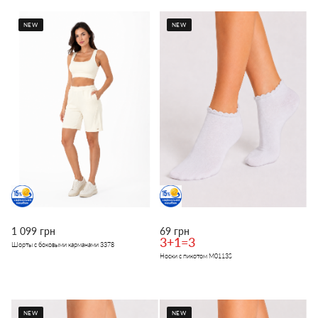
NEW
NEW
1 099 грн
69 грн
3+1=3
Шорты с боковыми карманами 3378
Носки с пикотом M0113S
NEW
NEW