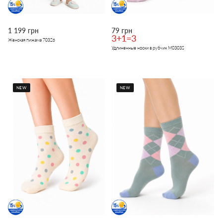
1 199 грн
79 грн
3+1=3
Женская пижама 70326
Удлиненные носки в рубчик M0303S
NEW
NEW