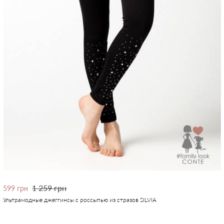
1 259 грн
599 грн
Ультрамодные джеггинсы с россыпью из стразов SILVIA