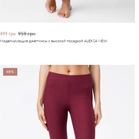
959 грн
499 грн
Моделирующие джеггинсы с высокой посадкой ALEKSA NEW
48%