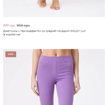
959 грн
499 грн
Джеггинсы с термоэффектом со средней посадкой GOLDY LUX
(в коробочке)
48%