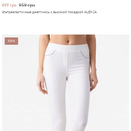
959 грн
499 грн
Ультраэластичные джеггинсы с высокой посадкой ALEKSA
58%