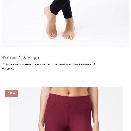
1 259 грн
499 грн
Ультраэластичные джеггинсы с металлической вышивкой
FLORES
48%