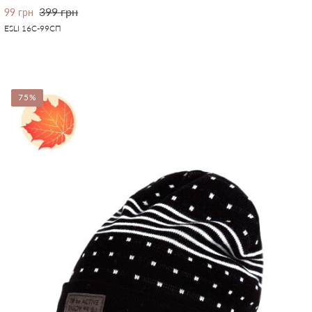
399 грн
99 грн
ESLI 16С-99СП
75%