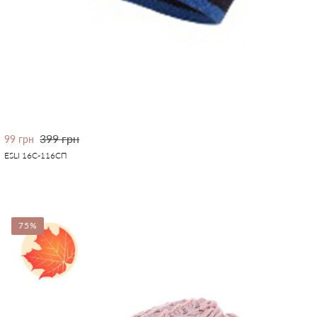
399 грн
99 грн
ESLI 16С-116СП
75%