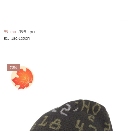
399 грн
99 грн
ESLI 18С-135СП
75%