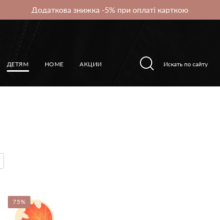
Додаткова знижка -5% при оплаті карткою
ДЕТЯМ
HOME
АКЦИИ
75%