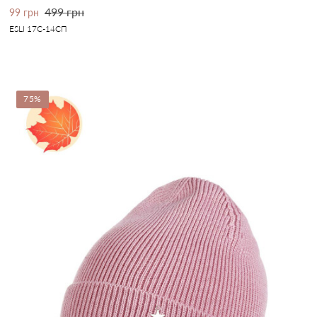
499 грн
99 грн
ESLI 17С-14СП
75%