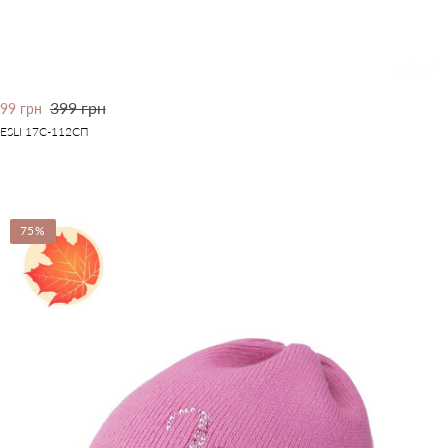
399 грн
99 грн
ESLI 17С-112СП
75%