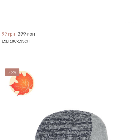
399 грн
99 грн
ESLI 18С-133СП
75%