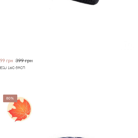
399 грн
99 грн
ESLI 16С-59СП
80%