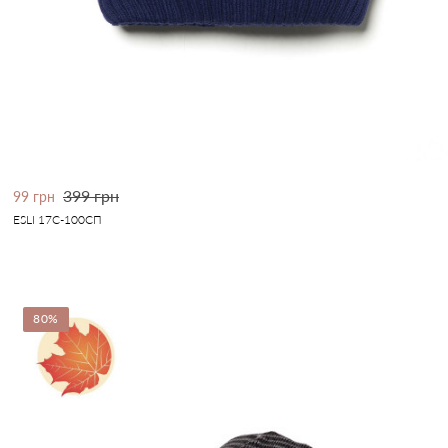
399 грн
99 грн
ESLI 17С-100СП
80%