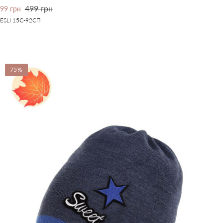
499 грн
99 грн
ESLI 15С-92СП
75%