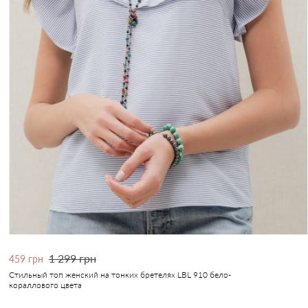
1 299 грн
459 грн
Стильный топ женский на тонких бретелях LBL 910 бело-
кораллового цвета