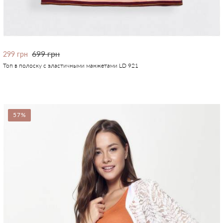
699 грн
299 грн
Топ в полоску с эластичными манжетами LD 921
57%