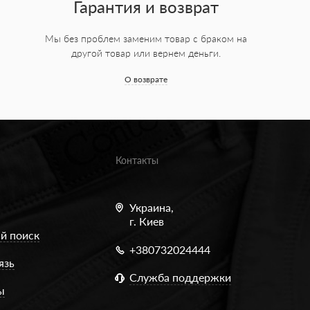
Гарантия и возврат
Мы без проблем заменим товар с браком на
другой товар или вернем деньги.
О возврате
Контакты
Украина,
г. Киев
й поиск
+380732024444
язь
Служба поддержки
ы