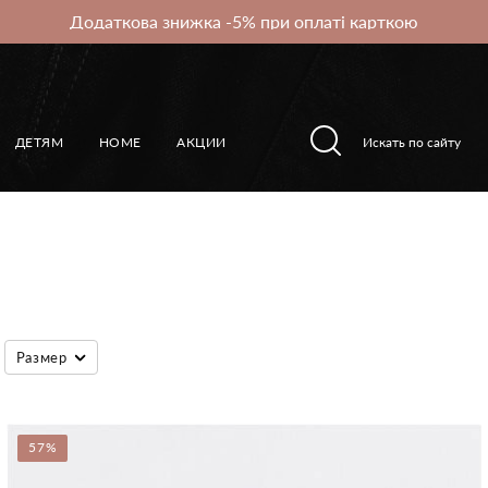
Додаткова знижка -5% при оплаті карткою
ДЕТЯМ
HOME
АКЦИИ
Размер
57%