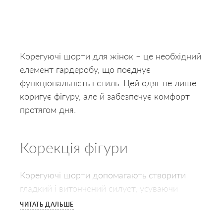
Корегуючі шорти для жінок – це необхідний
елемент гардеробу, що поєднує
функціональність і стиль. Цей одяг не лише
коригує фігуру, але й забезпечує комфорт
протягом дня.
Корекція фігури
Корегуючі шорти допомагають створити
гладкий і витончений силует, усуваючи
видимі нерівності. Вони коригують форму
ЧИТАТЬ ДАЛЬШЕ
талії, живота і стегон, завдяки чому одяг