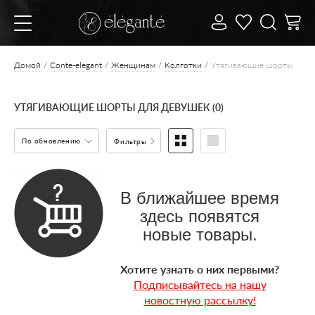
Домой
Conte-elegant
Женщинам
Колготки
Утягивающие шорты
УТЯГИВАЮЩИЕ ШОРТЫ ДЛЯ ДЕВУШЕК (0)
По обновлению
Фильтры
В ближайшее время
здесь появятся
новые товары.
Хотите узнать о них первыми?
Подписывайтесь на нашу
новостную рассылку!