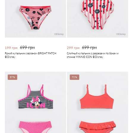
699 грн
699 грн
199 грн
299 грн
Яркий купальник c воланом BRIGHT PATCH
Слитный купальник с разрезами по бокам и
©Disney
спинке MINNIE ICON ©Disney
57%
72%