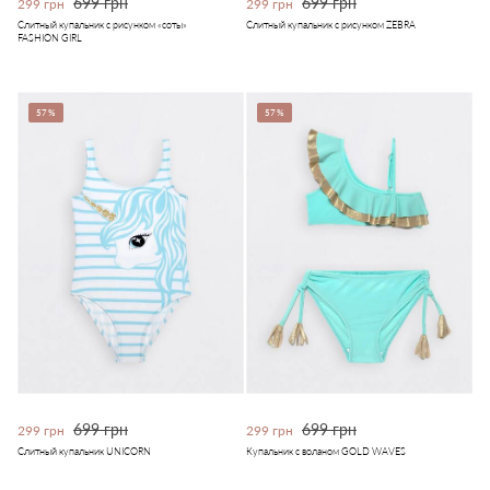
699 грн
699 грн
299 грн
299 грн
Слитный купальник с рисунком «соты»
Слитный купальник с рисунком ZEBRA
FASHION GIRL
57%
57%
699 грн
699 грн
299 грн
299 грн
Слитный купальник UNICORN
Купальник с воланом GOLD WAVES