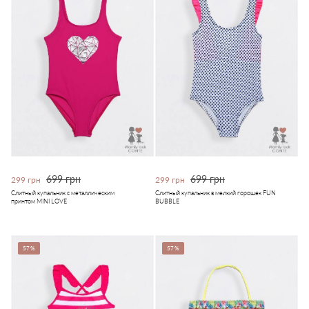
699 грн
699 грн
299 грн
299 грн
Слитный купальник с металлическим
Слитный купальник в мелкий горошек FUN
принтом MINI LOVE
BUBBLE
57%
57%