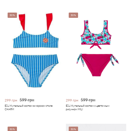
50%
50%
599 грн
599 грн
299 грн
299 грн
ESLI Купальный костюм в морском стиле
ESLI Купальный костюм с цветочным
CHARM
рисунком MILI
50%
50%