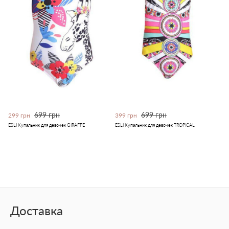
699 грн
699 грн
299 грн
399 грн
ESLI Купальник для девочек GIRAFFE
ESLI Купальник для девочек TROPICAL
Доставка