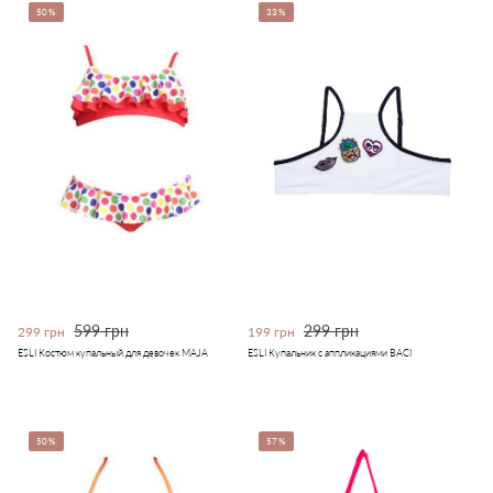
50%
33%
599 грн
299 грн
299 грн
199 грн
ESLI Костюм купальный для девочек MAJA
ESLI Купальник с аппликациями BACI
50%
57%