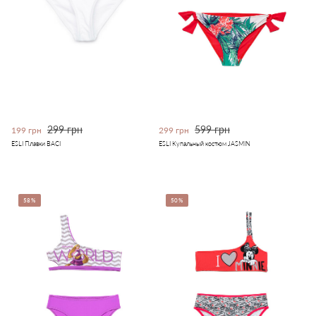
299 грн
599 грн
199 грн
299 грн
ESLI Плавки BACI
ESLI Купальный костюм JASMIN
58%
50%