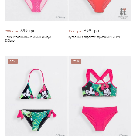
699 грн
699 грн
299 грн
199 грн
Яркий купальник ICON с Минни Маус
Купальник с эффектом бархата MINI VELVET
©Disney
57%
72%