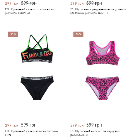
599 грн
599 грн
299 грн
299 грн
ESLI Купальный костюм с тропическим
ESLI Купальник с радужным леопардовым и
рисунком TROPICAL
цветочным рисунком JUNGLE
50%
50%
599 грн
599 грн
299 грн
299 грн
ESLI Купальный костюм в стиле спорт-шик
ESLI Купальный костюм с леопардовым
FUN
рисунком LEA