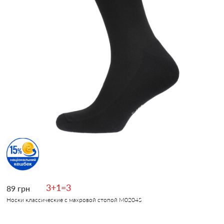
3+1=3
89 грн
Носки классические с махровой стопой M0204S