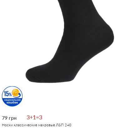
3+1=3
79 грн
Носки классические махровые Л&П 240