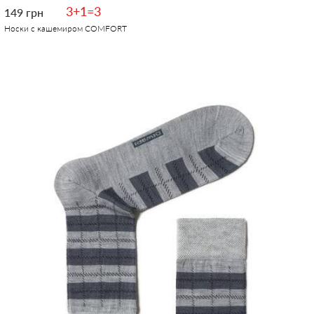
3+1=3
149 грн
Носки с кашемиром COMFORT