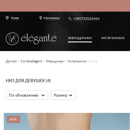
Киев
Магазины
+380732024444
ЖЕНЩИНАМ
МУЖЧИНАМ
Домой
Conte-elegant
Женщинам
Купальники
Низ
НИЗ ДЛЯ ДЕВУШЕК (4)
По обновлению
Размер
60%