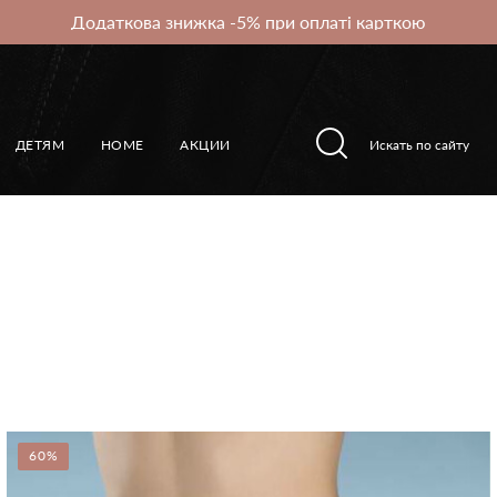
Додаткова знижка -5% при оплаті карткою
ДЕТЯМ
HOME
АКЦИИ
60%