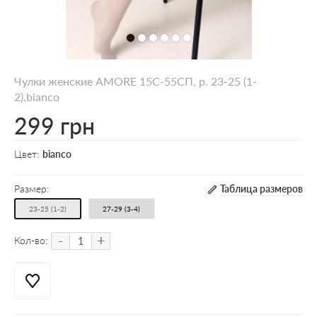
Чулки женские AMORE 15С-55СП, p. 23-25 (1-
2),bianco
299 грн
Цвет:
bianco
Размер:
Таблица размеров
23-25 (1-2)
27-29 (3-4)
-
+
Кол-во: