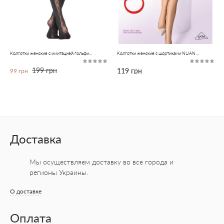
Колготки женские с имитацией гольфинов со шнуровкой сзади POEMA Lycra® неро цвета
Колготки женские с шортиками NUANCE 20 Lycra® бронзового цвета
199 грн
119 грн
99 грн
Доставка
Мы осуществляем доставку во все города
и
регионы Украины.
О доставке
Оплата