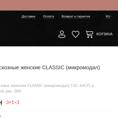
Доставка
Оплата
Возврат и гарантия
RU
КОРЗИНА
скозные женские CLASSIC (микромодал)
озные женские CLASSIC (микромодал) 13С-64СП, р.
ый, рис. 000
н
3+1=3
й