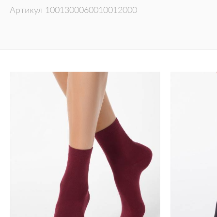
Артикул
1001300060010012000