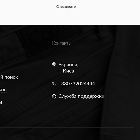
О возврате
Контакты
Украина,
г. Киев
й поиск
+380732024444
язь
Служба поддержки
ы