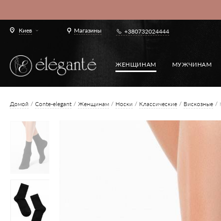
Киев
Магазины
+380732024444
ЖЕНЩИНАМ
МУЖЧИНАМ
Домой
Conte-elegant
Женщинам
Носки
Классические
Вискозные