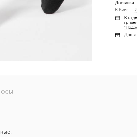
Доставка
В Киев
В отде
гривен
"Подр
Доста
РОСЫ
нные.