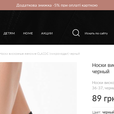
Додаткова знижка -5% при оплаті карткою
ДЕТЯМ
HOME
АКЦИИ
Носки вискозные женские CLASSIC (микромодал) черный
Носки ви
черный
Носки виск
36-37, черн
89 гр
Цвет:
черны