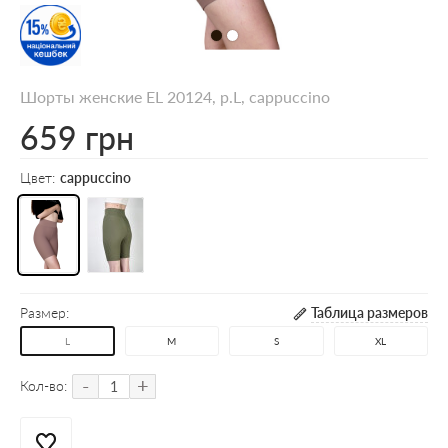
Шорты женские EL 20124, р.L, cappuccino
659 грн
Цвет:
cappuccino
Размер:
Таблица размеров
L
M
S
XL
-
+
Кол-во: