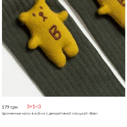
3+1=3
179 грн
Удлиненные носки в рубчик с декоративной игрушкой «Вear»