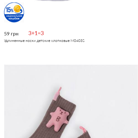
3+1=3
59 грн
Удлиненные носки детские хлопковые M0403S