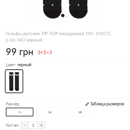
Гольфы детские TIP-TOP (мордашки) 19С-141СП,
р.14, 043 черный
99 грн
3+1=3
Цвет:
черный
Размер:
Таблица размеров
14
16
18
-
+
Кол-во: