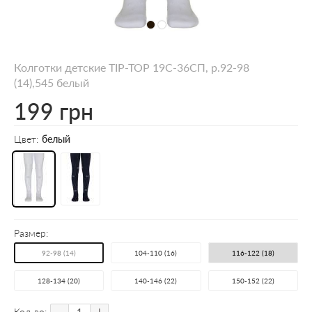
Колготки детские TIP-TOP 19С-36СП, р.92-98
(14),545 белый
199 грн
Цвет:
белый
Размер:
92-98 (14)
104-110 (16)
116-122 (18)
128-134 (20)
140-146 (22)
150-152 (22)
-
+
Кол-во: