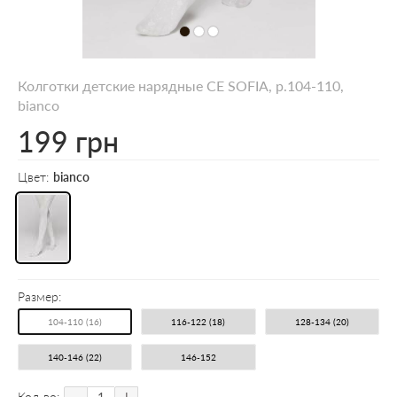
Колготки детские нарядные CE SOFIA, р.104-110,
bianco
199 грн
Цвет:
bianco
Размер:
104-110 (16)
116-122 (18)
128-134 (20)
140-146 (22)
146-152
-
+
Кол-во: