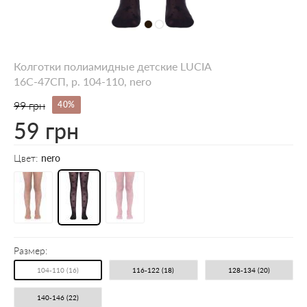
Колготки полиамидные детские LUCIA
16С-47СП, p. 104-110, nero
99 грн
40%
59 грн
Цвет:
nero
Размер:
104-110 (16)
116-122 (18)
128-134 (20)
140-146 (22)