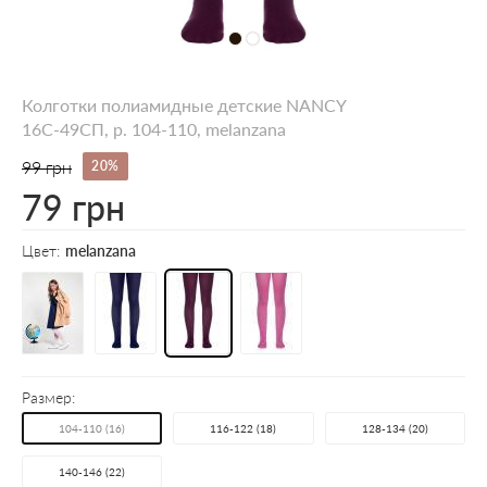
Колготки полиамидные детские NANCY
16С-49СП, p. 104-110, melanzana
99 грн
20%
79 грн
Цвет:
melanzana
Размер:
104-110 (16)
116-122 (18)
128-134 (20)
140-146 (22)