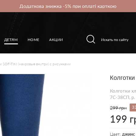
Додаткова знижка -5% при оплаті карткою
ДЕТЯМ
HOME
АКЦИИ
и SOF-TIKI (махровые внутри) с рисунками
Колготки
Колготки хл
7С-38СП, p.
299 грн
3
199 г
Цвет:
джинс