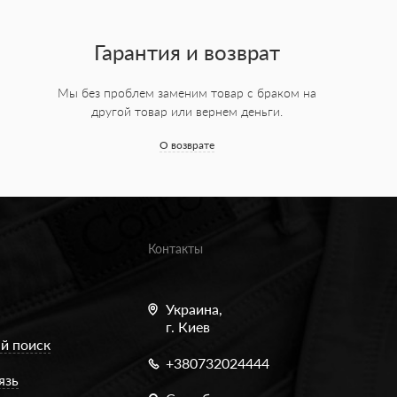
Гарантия и возврат
Мы без проблем заменим товар с браком на
другой товар или вернем деньги.
О возврате
Контакты
Украина,
г. Киев
й поиск
+380732024444
язь