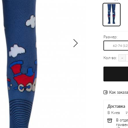
Размер:
62-74 (12
-
Кол-во:
Как заказ
Доставка
В Киев
В отде
гривен