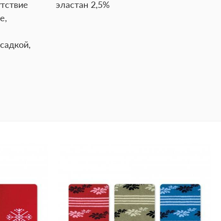
утствие
эластан 2,5%
е,
садкой,