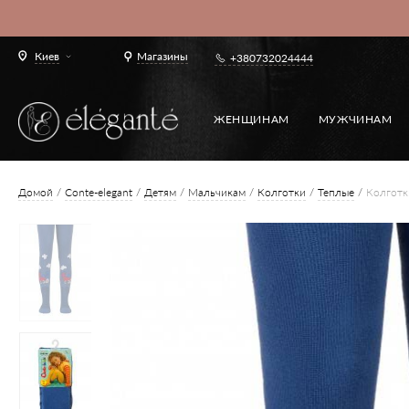
Киев
Магазины
+380732024444
ЖЕНЩИНАМ
МУЖЧИНАМ
Домой
Conte-elegant
Детям
Мальчикам
Колготки
Теплые
Колготк