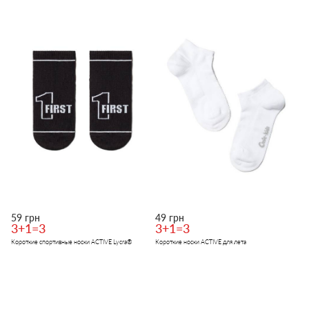
59 грн
49 грн
3+1=3
3+1=3
Короткие спортивные носки ACTIVE Lycra®
Короткие носки ACTIVE для лета