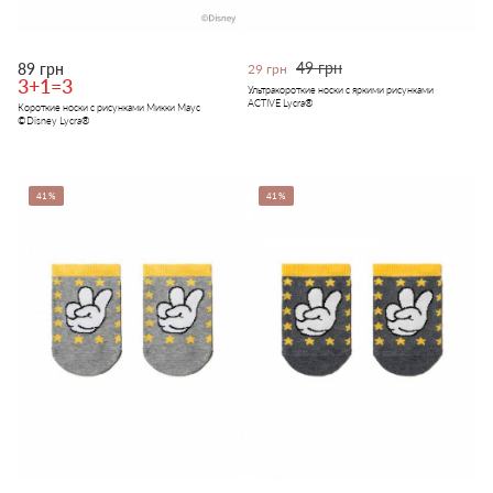
49 грн
89 грн
29 грн
3+1=3
Ультракороткие носки с яркими рисунками
ACTIVE Lycra®
Короткие носки с рисунками Микки Маус
©Disney Lycra®
41%
41%