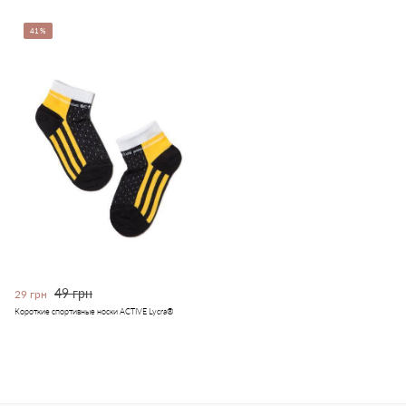
41%
49 грн
29 грн
Короткие спортивные носки ACTIVE Lycra®