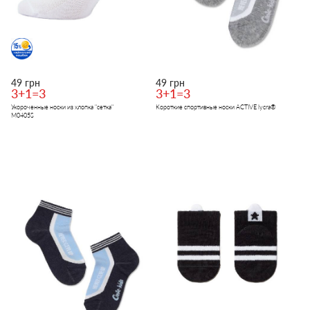
49 грн
49 грн
3+1=3
3+1=3
Укороченные носки из хлопка "сетка"
Короткие спортивные носки ACTIVE lycra®
M0405S