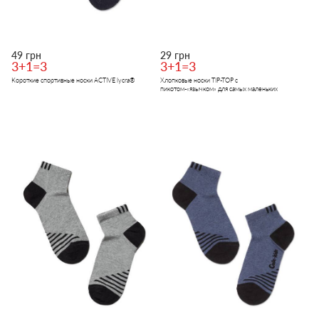
49 грн
29 грн
3+1=3
3+1=3
Короткие спортивные носки ACTIVE lycra®
Хлопковые носки TIP-TOP с
пикотом-«язычком» для самых маленьких