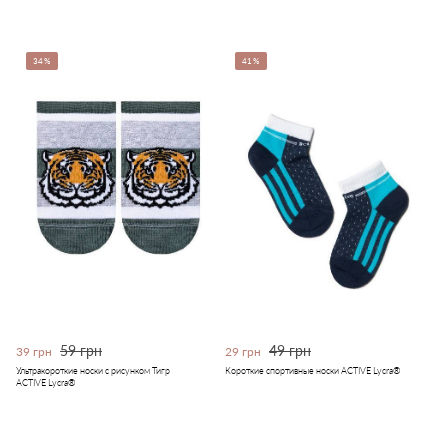
34%
41%
59 грн
49 грн
39 грн
29 грн
Ультракороткие носки с рисунком Тигр
Короткие спортивные носки ACTIVE Lycra®
ACTIVE Lycra®