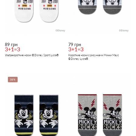
89 грн
79 грн
3+1=3
3+1=3
Ультракороткие носки ©Disney Sport Lycra®
Короткие носки с рисунками Микки Маус
©Disney Lycra®
38%