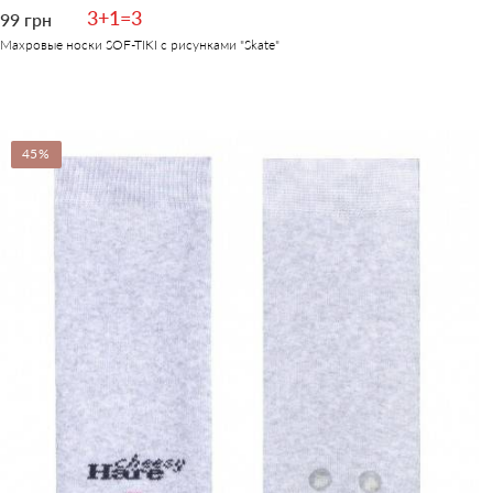
3+1=3
99 грн
Махровые носки SOF-TIKI с рисунками "Skate"
45%