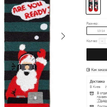
Размер:
13-14
-
Кол-во:
Как заказ
Доставка
В Киев
В отде
гривен
"Подр
Доста