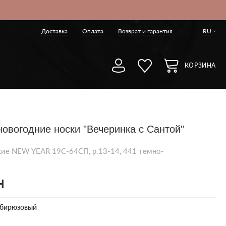
Доставка
Оплата
Возврат и гарантия
RU
КОРЗИНА
новогодние носки "Вечеринка с Сантой"
кие NEW YEAR 19С-64СП, р.13-14, 441 темно-
н
-бирюзовый