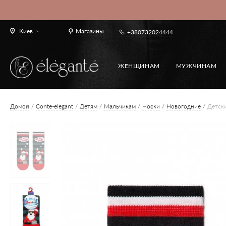
Киев
Магазины
+380732024444
ЖЕНЩИНАМ
МУЖЧИНАМ
Домой
Conte-elegant
Детям
Мальчикам
Носки
Новогодние
Детски