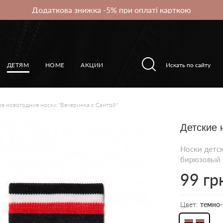
Додаткова знижка -5% при оплаті карткою
ДЕТЯМ
HOME
АКЦИИ
е новогодние носки "Вечеринка с Сантой"
Детские 
Носки детс
бирюзовый
99 гр
Цвет:
темно