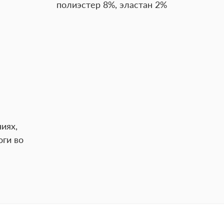
полиэстер 8%, эластан 2%
иях,
оги во