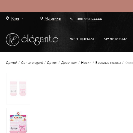
Киев
Магазины
+380732024444
ЖЕНЩИНАМ
МУЖЧИНАМ
Домой
Conte-elegant
Детям
Девочкам
Носки
Веселые ножки
Хлоп