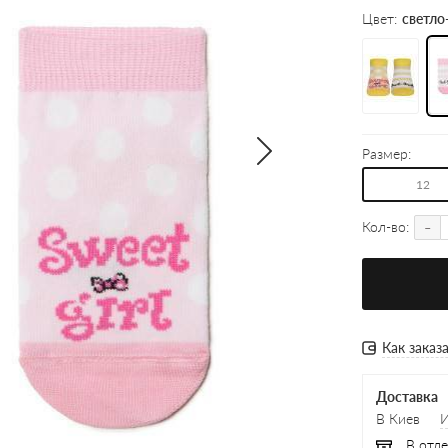
Цвет:
светло
Размер:
12
-
Кол-во:
Как заказ
Доставка
В Киев
В отде