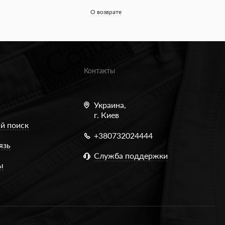
О возврате
Контакты
Украина,
г. Киев
й поиск
+380732024444
язь
Служба поддержки
ы