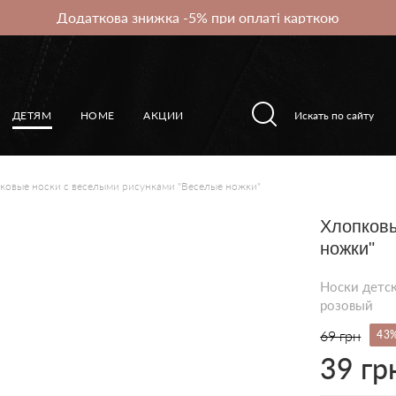
Додаткова знижка -5% при оплаті карткою
ДЕТЯМ
HOME
АКЦИИ
ковые носки с веселыми рисунками "Веселые ножки"
Хлопковы
ножки"
Носки детск
розовый
69 грн
43
39 гр