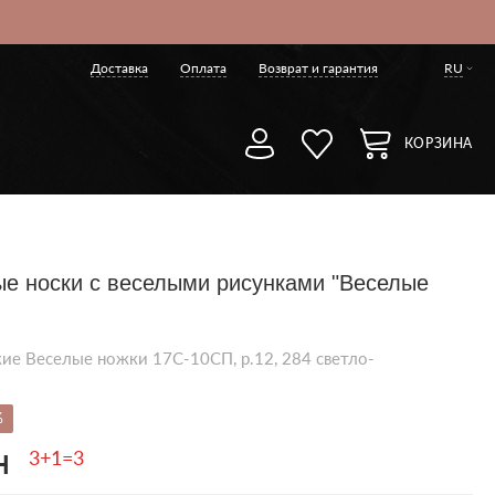
Доставка
Оплата
Возврат и гарантия
RU
КОРЗИНА
е носки с веселыми рисунками "Веселые
ие Веселые ножки 17С-10СП, р.12, 284 светло-
%
н
3+1=3