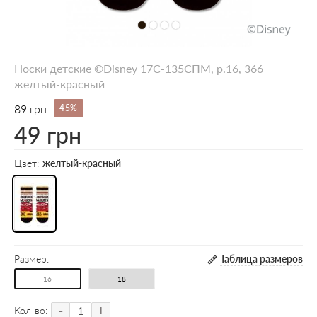
Носки детские ©Disney 17С-135СПМ, р.16, 366
желтый-красный
89 грн
45%
49 грн
Цвет:
желтый-красный
Размер:
Таблица размеров
16
18
-
+
Кол-во: